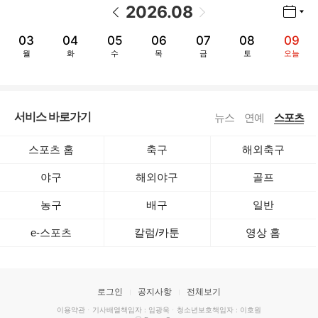
2026
.
08
년월 선택 열기/닫기
이전 날짜
다음 날짜
03
04
05
06
07
08
09
월
화
수
목
금
토
오늘
서비스 바로가기
뉴스
연예
스포츠
스포츠 홈
축구
해외축구
야구
해외야구
골프
농구
배구
일반
e-스포츠
칼럼/카툰
영상 홈
로그인
공지사항
전체보기
이용약관
·
기사배열책임자 : 임광욱
·
청소년보호책임자 : 이호원