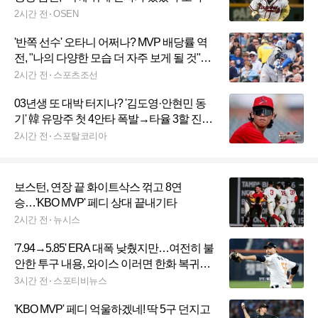
2시간 전
OSEN
'반쪽 선수' 오타니 어쩌나? MVP 배당률 역
전, "나의 다양한 모습 더 자주 보게 될 것"
PCA 또 끝냈다
2시간 전
스포츠조선
03년생 또 대박 터지나? '김도영·안현민 동
기' 韓 유망주 첫 4안타 폭발→타율 3할 진
입…OPS 1.053 '트리플A가 보인다'
2시간 전
스포탈코리아
보스턴, 연장 끝 화이트삭스 꺾고 8연
승…'KBO MVP' 페디 상대 끝내기타
2시간 전
뉴시스
'7.94→5.85' ERA 대폭 낮췄지만…여전히 불
안한 투구 내용, 와이스 이러면 한화 복귀도
쉽지 않다
3시간 전
스포티비뉴스
'KBO MVP' 페디 억울하겠네! 딱 5구 던지고