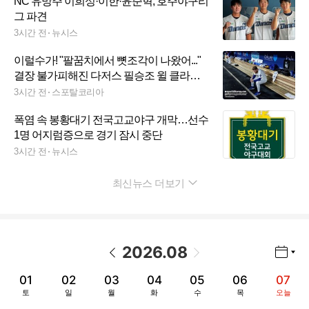
NC 유망주 이희성·이한·윤준혁, 호주야구리
그 파견
3시간 전
뉴시스
이럴수가! "팔꿈치에서 뼛조각이 나왔어..."
결장 불가피해진 다저스 필승조 윌 클라
인...PS 아웃 가능성도 높아
3시간 전
스포탈코리아
폭염 속 봉황대기 전국고교야구 개막…선수
1명 어지럼증으로 경기 잠시 중단
3시간 전
뉴시스
최신뉴스 더보기
펼치기
2026
.
08
년월 선택 열기/닫기
이전 날짜
다음 날짜
01
02
03
04
05
06
07
토
일
월
화
수
목
오늘