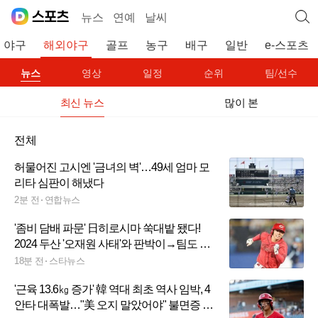
뉴스
연예
날씨
야구
해외야구
골프
농구
배구
일반
e-스포츠
뉴스
영상
일정
순위
팀/선수
최신 뉴스
많이 본
전체
허물어진 고시엔 '금녀의 벽'…49세 엄마 모
리타 심판이 해냈다
2분 전
연합뉴스
'좀비 담배 파문' 日히로시마 쑥대밭 됐다!
2024 두산 '오재원 사태'와 판박이→팀도 최
하위 추락
18분 전
스타뉴스
'근육 13.6㎏ 증가' 韓 역대 최초 역사 임박, 4
안타 대폭발…"美 오지 말았어야" 불면증 시