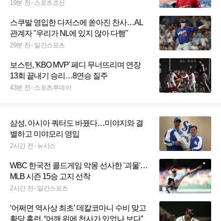
달린 유망주 맞나
19분 전
스포츠조선
스쿠발 영입한 다저스에 쏟아진 찬사…AL
관계자 "우리가 NL에 있지 않아 다행"
29분 전
일간스포츠
보스턴, 'KBO MVP' 페디 무너뜨리며 연장
13회 끝내기 승리…8연승 질주
43분 전
스포츠투데이
삼성, 아시아 쿼터도 바꿨다…미야지와 결
별하고 미야모리 영입
2시간 전
뉴시스
WBC 한국전 콜드게임 악몽 선사한 '괴물'…
MLB 시즌 15승 고지 선착
2시간 전
일간스포츠
‘어쩌면 역사상 최초’ 데칼코마니 수비 맞고
황당 홈런, “어깨 위에 천사가 있었나 보다”