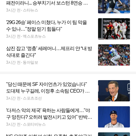
패전이라니... 승부치기서 보스턴 8연승 희
생양됐다
3시간 전
스타뉴스
'29G 26승' 페이스 미쳤다, 누가 이 팀 막을
수 있나…"정말 믿기 힘들다"
3시간 전
엑스포츠뉴스
삼진 잡고 ‘껑충’ 세레머니…제프리 얀 “내 방
식대로 즐긴다”
3시간 전
동아일보
"당신 때문에 SF 자이언츠가 있었습니다"
도대체 누구길레, 이정후 소속팀 CEO가 찬
사 보냈나
3시간 전
스포츠조선
'다저스 악의 제국' 욕하는 사람들에게…"야
구 망친다? 오히려 발전시키고 있어" 반박
의견 나왔다
3시간 전
스포티비뉴스