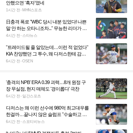
안했으면 ‘흑자’였네
1시간 전
MHN스포츠
日충격 폭로 "WBC 당시 내분 있었다! 나쁜
말 안 하는 오타니조차..." 무능한 리더가 참
사냈다
4시간 전
스타뉴스
"트레이드될 줄 알았는데…이런 적 없었다"
KIA 찬양했던 그 투수, 왜 다저스한테 감동
했나
6시간 전
OSEN
'충격의 NPB' ERA 0.39 괴력…8개 원정 구
장 무실점, 현지 매체도 '경이롭다' 극찬
6시간 전
일간스포츠
다저스는 왜 이런 선수에 980억 최고대우를
한걸까…끝나지 않은 슬럼프 "수술하고 구
속 155km 올랐는데"
6시간 전
스포티비뉴스