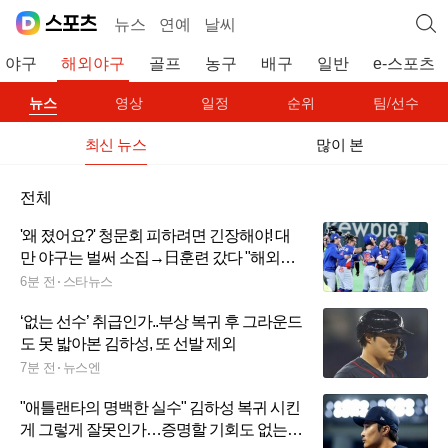
뉴스
연예
날씨
야구
해외야구
골프
농구
배구
일반
e-스포츠
뉴스
영상
일정
순위
팀/선수
최신 뉴스
많이 본
전체
'왜 졌어요?' 청문회 피하려면 긴장해야! 대
만 야구는 벌써 소집→日훈련 갔다 "해외파
다수 합류 예정"
6분 전
스타뉴스
‘없는 선수’ 취급인가..부상 복귀 후 그라운드
도 못 밟아본 김하성, 또 선발 제외
7분 전
뉴스엔
"애틀랜타의 명백한 실수" 김하성 복귀 시킨
게 그렇게 잘못인가…증명할 기회도 없는