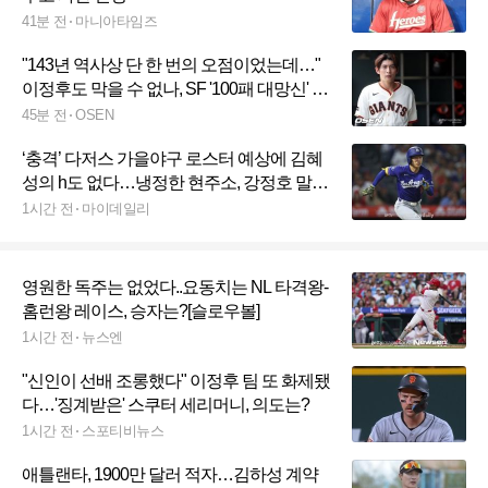
41분 전
마니아타임즈
"143년 역사상 단 한 번의 오점이었는데…"
이정후도 막을 수 없나, SF '100패 대망신' 위
기감 고조
45분 전
OSEN
‘충격’ 다저스 가을야구 로스터 예상에 김혜
성의 h도 없다…냉정한 현주소, 강정호 말
맞다, 트레이드 요구만이 살길
1시간 전
마이데일리
영원한 독주는 없었다..요동치는 NL 타격왕-
홈런왕 레이스, 승자는?[슬로우볼]
1시간 전
뉴스엔
"신인이 선배 조롱했다" 이정후 팀 또 화제됐
다…'징계받은' 스쿠터 세리머니, 의도는?
1시간 전
스포티비뉴스
애틀랜타, 1900만 달러 적자…김하성 계약