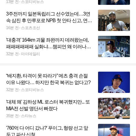
데, 쏟아지는 직격탄
13분 전
스포티비뉴스
3주전까지 일본독립리그 선수였는데…3연
속 삼진 후 만루포로 NPB 첫 안타 신고, 연봉
8500만원 외국인 타자 측정불가 괴력[민창
16분 전
스포츠조선
기의 일본야구]
'대충격' 164km 괴물 좌완까지 데려왔는데,
패패패패패패 실화냐…챔피언 왜 이러나
"지는 건 정말 괴롭다, 다시 이겨야 한다"
32분 전
마이데일리
“배지환, 타격이 못 따라가” 메츠 충격 손절
이유 나왔다… 하지만 한국 복귀는 없다고?
32분 전
스포티비뉴스
'대체 왜' 김하성 ML 로스터 복귀했지만... 또
MIA전 선발 명단서 빠졌다
35분 전
스타뉴스
'760억 다 어디 갔나?' 푸이그, 형량 선고 앞
두고 파산 신청