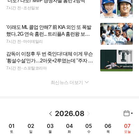
“너도? 나도!” MVP 경쟁자들 홈런 2방씩
7시간 전
조선일보
'이래도 ML 콜업 안해?' 前 KIA 외인 또 폭발
했다, 2G 연속 홈런... 트리플A 홈런왕 보인
다→압도적 1위
7시간 전
마이데일리
감독이 이정후 두 번 죽인다! 대체 이게 무슨
'횡설수설'인가…2아웃+2루였는데 "주자 신
경 쓰느라" 황당 감싸기
7시간 전
스포탈코리아
최신뉴스 더보기
펼치기
2026
.
08
년월 선택 열기/닫기
이전 날짜
다음 날짜
01
02
03
04
05
06
07
토
일
월
화
수
목
오늘