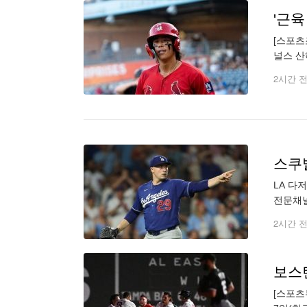
[스포츠
널스 산
루이스와
2시간 
스쿠발
LA 다
전문채널
이 두텁
2시간 
보스턴
[스포츠