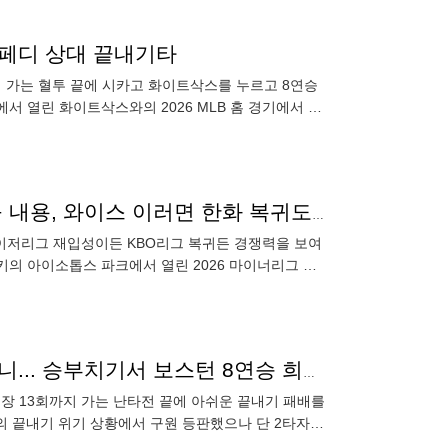
' 페디 상대 끝내기타
지 가는 혈투 끝에 시카고 화이트삭스를 누르고 8연승
서 열린 화이트삭스와의 2026 MLB 홈 경기에서 연
승리를
'7.94→5.85' ERA 대폭 낮췄지만…여전히 불안한 투구 내용, 와이스 이러면 한화 복귀도 쉽지 않다
메이저리그 재입성이든 KBO리그 복귀든 경쟁력을 보여
키의 아이소톱스 파크에서 열린 2026 마이너리그 콜
 1볼넷 2탈삼진
'KBO MVP' 페디 억울하겠네! 딱 5구 던지고 패전이라니... 승부치기서 보스턴 8연승 희생양됐다
 연장 13회까지 가는 난타전 끝에 아쉬운 끝내기 패배를
팀의 끝내기 위기 상황에서 구원 등판했으나 단 2타자만