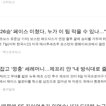
전
스타뉴스
G 26승' 페이스 미쳤다, 누가 이 팀 막을 수 있나
츠뉴스 유준상 기자) 보스턴 레드삭스가 연장 혈투 끝에 승리를 거두며 
 7일(이하 한국시간) 미국 매사추세츠주 보스턴의 펜웨이파크에서 열린 2
서 12-11로 승리했다. 시즌 성적은 63승51패(0.553)가 됐다. 이로써 
전
엑스포츠뉴스
잡고 ‘껑충’ 세레머니…제프리 얀 “내 방식대로 
 빅리그 무대를 밟은 뉴욕 메츠 신인 투수 제프리 얀이 6일 미국프로야구 
에서 체이스 델로터를 헛스윙 삼진으로 잡아낸 뒤 마운드 위에서 환호하며
마운드 위에서 힘껏 공을 내던진 그는 제자리에서 껑충 뛰어올랐다. 왼
전
동아일보