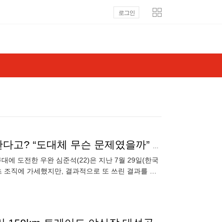
로그인
KBO 드래프트에 155㎞ 던지는 20대 중반 투수 등장한다고? “도대체 무슨 문제였을까” 관심
에 도전한 우완 심준석(22)은 지난 7월 29일(한국
츠 조직에 가세했지만, 결과적으로 또 쓰린 결과를 낳
 에이스 자