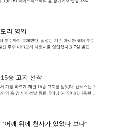
그(MLB) 화이트삭스와의 홈 경기에서 연장 13회말
8경기를 연속
야모리 영입
터 투수까지 교체했다. 삼성은 기존 아시아 쿼터 투수
 출신 투수 미야모리 사토시를 영입했다고 7일 발표했
.
 15승 고지 선착
 가장 빠르게 개인 15승 고지를 밟았다. 산체스는 7
의 홈 경기에 선발 등판, 5이닝 6피안타(1피홈런)
달린 산체스
 “어깨 위에 천사가 있었나 보다”