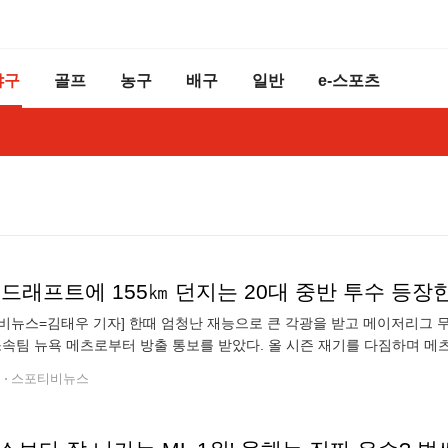
야구
골프
농구
배구
일반
e-스포츠
비뉴스=김태우 기자] 한때 엄청난 재능으로 큰 각광을 받고 메이저리그 무대
소속팀 뉴욕 메츠로부터 방출 통보를 받았다. 올 시즌 재기를 다짐하며 메
덕수고 1학년 시절부터 에이스급 투구를 보여주며 한국 야구를 이끌어나갈
전
스포티비뉴스