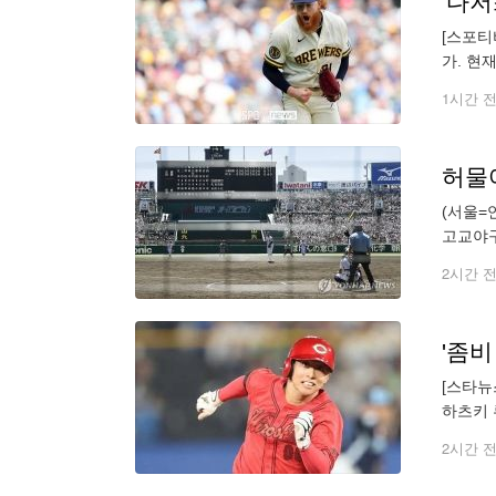
[스포티
가. 현
하며 내
1시간 
허물
(서울=
고교야구
는 모리
2시간 
[스타뉴
하츠키 
일본 프
2시간 