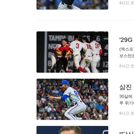
4시간 
'29
(엑스포
보스턴은
홈경기에
5시간 
삼진 
30살에
루 위기
페이스북
5시간 