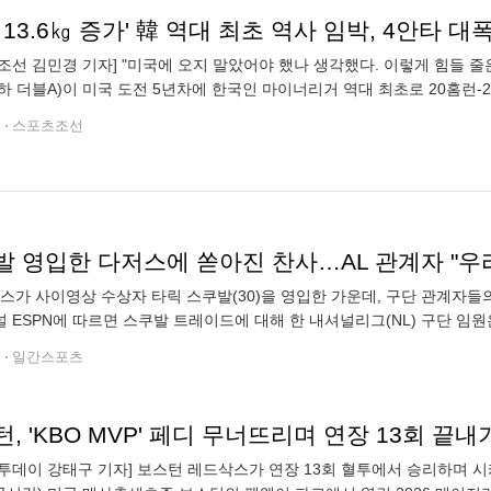
조선 김민경 기자] "미국에 오지 말았어야 했나 생각했다. 이렇게 힘들 
하 더블A)이 미국 도전 5년차에 한국인 마이너리거 역대 최초로 20홈런-2
 국제 아마추어 계약을 하고 해마다 방출을 걱정하던 선수가 드디어
전
스포츠조선
 영입한 다저스에 쏟아진 찬사…AL 관계자 "우리
저스가 사이영상 수상자 타릭 스쿠발(30)을 영입한 가운데, 구단 관계자들
 ESPN에 따르면 스쿠발 트레이드에 대해 한 내셔널리그(NL) 구단 임원
다는 점은 다저스의 큰 장점이다. 이번 트레이드 마감일에 큰 움직임을 
전
일간스포츠
, 'KBO MVP' 페디 무너뜨리며 연장 13회 끝
투데이 강태구 기자] 보스턴 레드삭스가 연장 13회 혈투에서 승리하며 