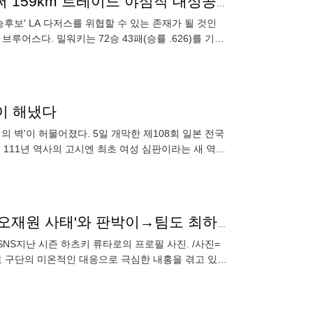
'다저스보다 잘 나가는 ML 1위' 올해는 진짜 우승? 벌써 159km 트레이드 야심작 대성공 예감
후보' LA 다저스를 위협할 수 있는 존재가 될 것인
루어스다. 밀워키는 72승 43패(승률 .626)를 기록
1위를
이 해냈다
 벽'이 허물어졌다. 5일 개막한 제108회 일본 전국
111년 역사의 고시엔 최초 여성 심판이라는 새 역사
한신 고시
'좀비 담배 파문' 日히로시마 쑥대밭 됐다! 2024 두산 '오재원 사태'와 판박이→팀도 최하위 추락
SNS지난 시즌 하츠키 류타로의 프로필 사진. /사진=
로 구단의 미온적인 대응으로 극심한 내홍을 겪고 있는
다. 구단의