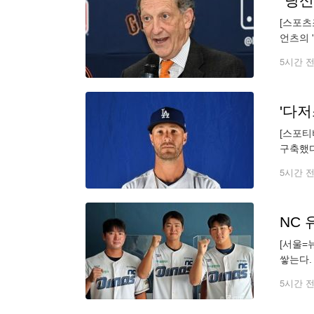
[스포츠
언츠의 
프란시스
5시간 
[스포티
구축했다
돈을 많
5시간 
NC
[서울=
쌓는다.
준혁은 
5시간 