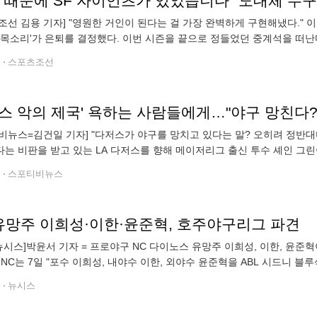
조선 김용 기자] "영원한 거인이 된다는 걸 가장 완벽하게 구현해냈다."
'목소리'가 은퇴를 결정했다. 이번 시즌을 끝으로 정들었던 중계석을 떠난
코의 경기를 중계한 해설위원 마이크 크루코가 이번 시즌을 끝으로 은
전
스포츠조선
비뉴스=김건일 기자] "다저스가 야구를 망치고 있다는 말? 오히려 정반대다
는 비판을 받고 있는 LA 다저스를 향해 메이저리그 출신 투수 셰인 그
이 쓰는 구단이 아니라 선수들의 기량을 가장 효과적으로 끌어올리는 조
전
스포티비뉴스
 유망주 이희성·이한·윤준혁, 호주야구리그 파견
뉴시스]박윤서 기자 = 프로야구 NC 다이노스 유망주 이희성, 이한, 윤준
 NC는 7일 "포수 이희성, 내야수 이한, 외야수 윤준혁을 ABL 시드니 블
통산 44경기에 출전해 타율 0.132를 기록했다. 이한과 이희성은 1군
전
뉴시스