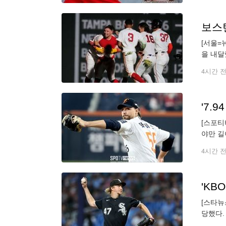
보스턴
[서울=
을 내달
장 13
4시간 
[스포티
야만 길
로라도 
4시간 
[스타뉴
당했다.
상대하고