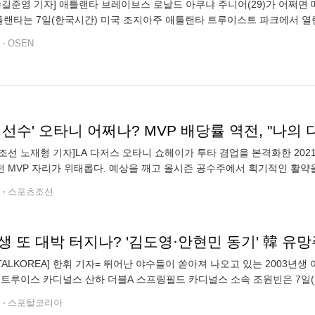
N=길준영 기자] 애틀랜타 브레이브스 로날드 아쿠냐 주니어(29)가 어쩌
틀랜타는 7일(한국시간) 미국 조지아주 애틀랜타 트루이스트 파크에서 열
날 승리로 애틀랜타는 8연승을 질주했다. 아쿠냐 주니어는 2번 우익수로 
전
OSEN
조선 노재형 기자]LA 다저스 오타니 쇼헤이가 투타 겸업을 본격화한 2021
 MVP 자리가 위태롭다. 예상을 깨고 올시즌 공수주에서 획기적인 활약을 
수 피트 크로우-암스트롱(PCA)이 오타니의 3년
전
스포츠조선
RTALKOREA] 한휘 기자= 뛰어난 야수들이 쏟아져 나오고 있는 2003년생
인트루이스 카디널스 산하 더블A 스프링필드 카디널스 소속 조원빈은 7일
디움에서 열린 2026 마이너리그 더블A 샌안토니오 미션스(샌디에이고 
전
스포탈코리아