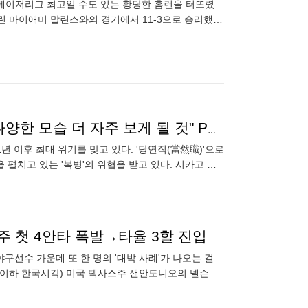
면 메이저리그 최고일 수도 있는 황당한 홈런을 터뜨렸
린 마이애미 말린스와의 경기에서 11-3으로 승리했
선발출장해 5타
'반쪽 선수' 오타니 어쩌나? MVP 배당률 역전, "나의 다양한 모습 더 자주 보게 될 것" PCA 또 끝냈다
년 이후 최대 위기를 맞고 있다. '당연직(當然職)'으로
펼치고 있는 '복병'의 위협을 받고 있다. 시카고 컵
03년생 또 대박 터지나? '김도영·안현민 동기' 韓 유망주 첫 4안타 폭발→타율 3할 진입…OPS 1.053 '트리플A가 보인다'
 야구선수 가운데 또 한 명의 '대박 사례'가 나오는 걸
(이하 한국시각) 미국 텍사스주 샌안토니오의 넬슨 울
파드리스