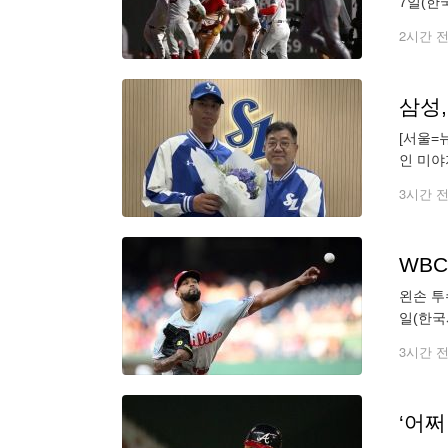
7일(한
승부 끝
2시간 
삼성
[서울=
인 미야
다. 계
3시간 
WBC
왼손 투
일(한국
2볼넷 
3시간 
‘어쩌