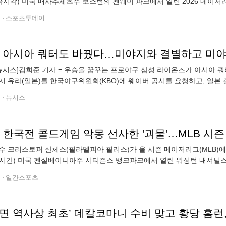
국시각) 미국 매사추세츠주 보스턴의 펜웨이 파크에서 열린 2026 메이저리
에 12-11로 승리했다. 이로써 보스턴은 지난달 30일 애슬레틱스전부터 
전
스포츠투데이
, 아시아 쿼터도 바꿨다…미야지와 결별하고 미
뉴시스]김희준 기자 = 우승을 꿈꾸는 프로야구 삼성 라이온즈가 아시아 쿼
지 유라(일본)를 한국야구위원회(KBO)에 웨이버 공시를 요청하고, 일본
약 조건은 남은 기간 이적료를 포함해 총액 7만3000달러(약 1억300만원)다
전
뉴시스
 한국전 콜드게임 악몽 선사한 '괴물'…MLB 시즌
수 크리스토퍼 산체스(필라델피아 필리스)가 올 시즌 메이저리그(MLB)에서
시간) 미국 펜실베이니아주 시티즌스 뱅크파크에서 열린 워싱턴 내셔널스와
6탈삼진 2실점 쾌투로 팀의 7-3 승리를 이끌었다. 이로써 선발 5연승을 
전
일간스포츠
면 역사상 최초’ 데칼코마니 수비 맞고 황당 홈런,