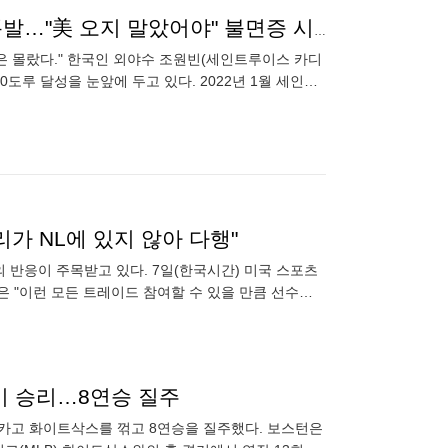
'근육 13.6㎏ 증가' 韓 역대 최초 역사 임박, 4안타 대폭발…"美 오지 말았어야" 불면증 시달린 유망주 맞나
줄은 몰랐다." 한국인 외야수 조원빈(세인트루이스 카디
0도루 달성을 눈앞에 두고 있다. 2022년 1월 세인트
가 NL에 있지 않아 다행"
의 반응이 주목받고 있다. 7일(한국시간) 미국 스포츠
은 "이런 모든 트레이드 참여할 수 있을 만큼 선수층
보이지 않겠다
내기 승리…8연승 질주
시카고 화이트삭스를 꺾고 8연승을 질주했다. 보스턴은