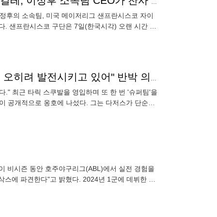
"당신 때문에 SF 자이언츠가 있었습니다" 도대체 누구길레, 이정후 소속팀 CEO가 찬사 보냈나
 이정후의 소속팀, 미국 메이저리그 샌프란시스코 자이
다. 샌프란시스코 구단은 7일(한국시각) 오랜 시간 샌
퇴한다고
'다저스 악의 제국' 욕하는 사람들에게…"야구 망친다? 오히려 발전시키고 있어" 반박 의견 나왔다
." 최근 타릭 스쿠발을 영입하며 또 한 번 '슈퍼팀'을
린이 공개적으로 옹호에 나섰다. 그는 다저스가 단순히
직이라고
혁이 비시즌 동안 호주야구리그(ABL)에서 실전 경험을
루삭스에 파견한다"고 밝혔다. 2024년 1군에 데뷔한 윤