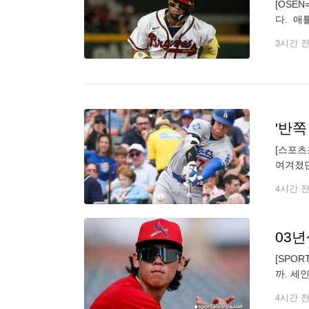
[OSE
다. 애
다. 이
3시간 
[스포츠
여겨졌던
스 중견
4시간 
[SPO
까. 세
프 스타
4시간 