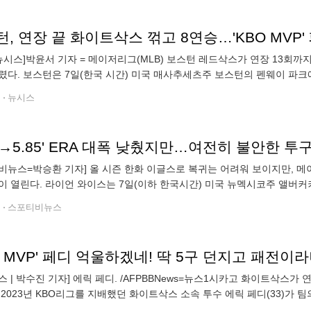
, 연장 끝 화이트삭스 꺾고 8연승…'KBO MVP
뉴시스]박윤서 기자 = 메이저리그(MLB) 보스턴 레드삭스가 연장 13회까
렸다. 보스턴은 7일(한국 시간) 미국 매사추세츠주 보스턴의 펜웨이 파크에
회말 터진 케일럽 더빈의 끝내기 안타에 힘입어 12-11로 승리했다. 값진 
전
뉴시스
비뉴스=박승환 기자] 올 시즌 한화 이글스로 복귀는 어려워 보이지만, 
이 열린다. 라이언 와이스는 7일(이하 한국시간) 미국 뉴멕시코주 앨버커
로키스 산하 트리플A 앨버커키 아이소톱스와 맞대결에서 2⅓이닝 4피안타
전
스포티비뉴스
스 | 박수진 기자] 에릭 페디. /AFPBBNews=뉴스1시카고 화이트삭스가
 2023년 KBO리그를 지배했던 화이트삭스 소속 투수 에릭 페디(33)가 
 패전의 멍에를 썼다. 화이트삭스는 7일(한국시간) 미국 매사추세츠주