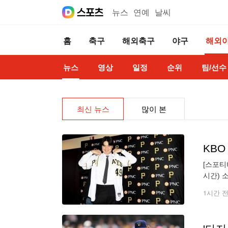
뉴스
연예
날씨
홈
축구
해외축구
야구
해외
뉴스
영상
일정
순위
팀/선수
최신 뉴스
많이 본
[스포티
시간) 
았다. 
1시간 