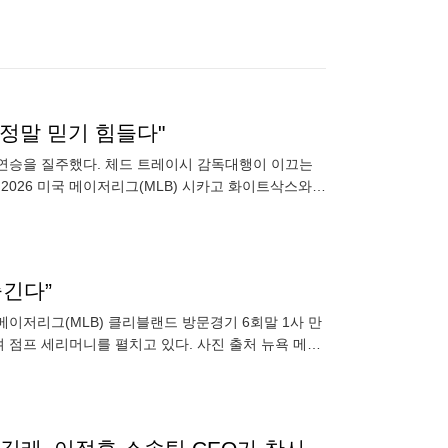
…"정말 믿기 힘들다"
8연승을 질주했다. 체드 트레이시 감독대행이 이끄는
026 미국 메이저리그(MLB) 시카고 화이트삭스와의
보스턴은
즐긴다”
메이저리그(MLB) 클리블랜드 방문경기 6회말 1사 만
 점프 세리머니를 펼치고 있다. 사진 출처 뉴욕 메츠
쪽 무릎을 꿇은