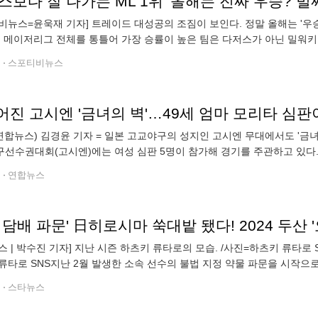
비뉴스=윤욱재 기자] 트레이드 대성공의 조짐이 보인다. 정말 올해는 '우승
재 메이저리그 전체를 통틀어 가장 승률이 높은 팀은 다저스가 아닌 밀워키 브
셔널리그 중부지구 선두를 달리고 있는 것은 물론 내셔널리그 전체 승률 
전
스포티비뉴스
어진 고시엔 '금녀의 벽'…49세 엄마 모리타 심판
연합뉴스) 김경윤 기자 = 일본 고교야구의 성지인 고시엔 무대에서도 '금녀의
선수권대회(고시엔)에는 여성 심판 5명이 참가해 경기를 주관하고 있다. 
타 마키(49) 심판이 썼다. 모리타 심판은 5일 일본 효고현 니시노미야시 
전
연합뉴스
스 | 박수진 기자] 지난 시즌 하츠키 류타로의 모습. /사진=하츠키 류타로 
류타로 SNS지난 2월 발생한 소속 선수의 불법 지정 약물 파문을 시작으
로야구(NPB) 히로시마 도요 카프가 결국 센트럴리그 최하위까지 추락했
전
스타뉴스