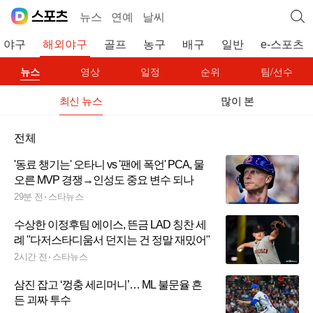
뉴스
연예
날씨
야구
해외야구
골프
농구
배구
일반
e-스포츠
뉴스
영상
일정
순위
팀/선수
최신 뉴스
많이 본
전체
'동료 챙기는' 오타니 vs '팬에 폭언' PCA, 물
오른 MVP 경쟁→인성도 중요 변수 되나
29분 전
스타뉴스
수상한 이정후팀 에이스, 뜬금 LAD 칭찬 세
례 "다저스타디움서 던지는 건 정말 재밌어"
2시간 전
스타뉴스
삼진 잡고 ‘껑충 세리머니’… ML 불문율 흔
든 괴짜 투수