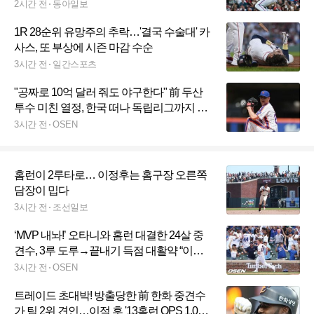
2시간 전
동아일보
1R 28순위 유망주의 추락…'결국 수술대' 카
사스, 또 부상에 시즌 마감 수순
3시간 전
일간스포츠
"공짜로 10억 달러 줘도 야구한다" 前 두산
투수 미친 열정, 한국 떠나 독립리그까지 추
락했는데…이래서 ML 복귀했구나
3시간 전
OSEN
홈런이 2루타로… 이정후는 홈구장 오른쪽
담장이 밉다
3시간 전
조선일보
‘MVP 내놔!’ 오타니와 홈런 대결한 24살 중
견수, 3루 도루→끝내기 득점 대활약 “이게
내가 원했던 플레이”
3시간 전
OSEN
트레이드 초대박! 방출당한 前 한화 중견수
가 팀 2위 견인…이적 후 '13홈런 OPS 1.039'