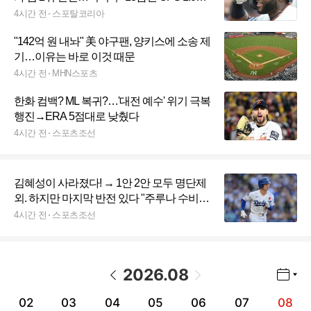
맹활약, 포스트시즌에서도 이어질까
4시간 전
스포탈코리아
"142억 원 내놔" 美 야구팬, 양키스에 소송 제
기…이유는 바로 이것 때문
4시간 전
MHN스포츠
한화 컴백? ML 복귀?…'대전 예수' 위기 극복
행진→ERA 5점대로 낮췄다
4시간 전
스포츠조선
김혜성이 사라졌다! → 1안 2안 모두 명단제
외. 하지만 마지막 반전 있다 "주루나 수비
뛰어난 선수 포함될수도"
4시간 전
스포츠조선
2026
.
08
년월 선택 열기/닫기
이전 날짜
다음 날짜
02
03
04
05
06
07
08