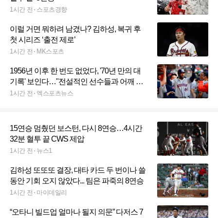
1시간 전
스포츠경향
이럴 거면 뭐하려 남겼나? 김하성, 복귀 후
첫 시리즈 ‘출전 제로’
1시간 전
MK스포츠
1956년 이후 한 번도 없었다, '70년 만의 대
기록' 보인다…"전설적인 선수들과 어깨 나
란히 할 기회"
1시간 전
엑스포츠뉴스
15연승 멈췄던 보스턴, 다시 8연승…4시간
32분 혈투 끝 CWS 제압
1시간 전
뉴스1
김하성 또또또 결장, 대타 카드 두 번이나 쓸
동안 기회 오지 않았다... 팀은 파죽의 8연승
1시간 전
마이데일리
“오타니 빌드업 얼마나 될지 의문” 다저스 7