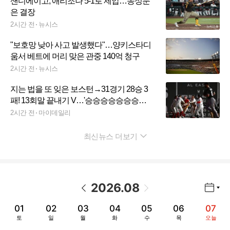
샌디에이고, 애리조나 5-1로 제압…송성문
은 결장
2시간 전
뉴시스
"보호망 낮아 사고 발생했다"…양키스타디
움서 베트에 머리 맞은 관중 140억 청구
2시간 전
뉴시스
지는 법을 또 잊은 보스턴→31경기 28승 3
패! 13회말 끝내기 V…'승승승승승승승
승'→15연승 후 또 8연승
2시간 전
마이데일리
최신뉴스 더보기
펼치기
2026
.
08
년월 선택 열기/닫기
이전 날짜
다음 날짜
01
02
03
04
05
06
07
토
일
월
화
수
목
오늘