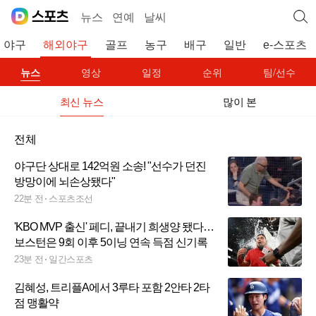
뉴스
연예
날씨
야구
해외야구
골프
농구
배구
일반
e-스포츠
뉴스
영상
일정
순위
팀/선수
최신 뉴스
많이 본
전체
야구단 상대로 142억원 소송! "선수가 던진
방망이에 뇌손상됐다"
22분 전
스포츠조선
'KBO MVP 출신' 페디, 끝내기 희생양 됐다…
보스턴은 9회 이후 5이닝 연속 득점 신기록
23분 전
일간스포츠
김혜성, 트리플A에서 3루타 포함 2안타 2타
점 맹활약