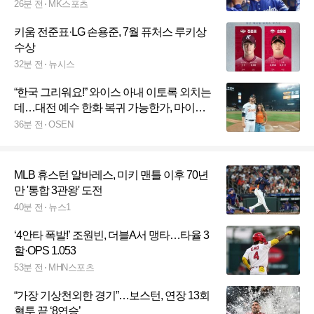
26분 전
MK스포츠
키움 전준표·LG 손용준, 7월 퓨처스 루키상
수상
32분 전
뉴시스
“한국 그리워요!” 와이스 아내 이토록 외치는
데…대전 예수 한화 복귀 가능한가, 마이너
ERA 6.15→5.85 낮췄다
36분 전
OSEN
MLB 휴스턴 알바레스, 미키 맨틀 이후 70년
만 '통합 3관왕' 도전
40분 전
뉴스1
‘4안타 폭발!’ 조원빈, 더블A서 맹타…타율 3
할·OPS 1.053
53분 전
MHN스포츠
“가장 기상천외한 경기”…보스턴, 연장 13회
혈투 끝 ‘8연승’