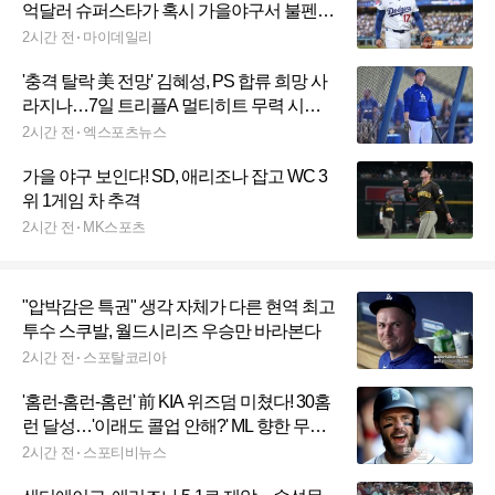
억달러 슈퍼스타가 혹시 가을야구서 불펜
변신? 말은 된다
2시간 전
마이데일리
'충격 탈락 美 전망' 김혜성, PS 합류 희망 사
라지나…7일 트리플A 멀티히트 무력 시위
→타율 0.267 상승
2시간 전
엑스포츠뉴스
가을 야구 보인다! SD, 애리조나 잡고 WC 3
위 1게임 차 추격
2시간 전
MK스포츠
"압박감은 특권" 생각 자체가 다른 현역 최고
투수 스쿠발, 월드시리즈 우승만 바라본다
2시간 전
스포탈코리아
'홈런-홈런-홈런' 前 KIA 위즈덤 미쳤다! 30홈
런 달성…'이래도 콜업 안해?' ML 향한 무력
시위
2시간 전
스포티비뉴스