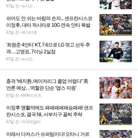
67일 전
뉴시스
쉬어도 안 쉬는 바람의 손자... 샌프란시스코
이정후, 대타 적시타로 10G 연속 안타 폭발
67일 전
에스티엔
'최원준 4안타' KT, 7-6으로 LG 꺾고 선두 추
격…고영표, 7이닝 2실점
67일 전
뉴시스
충격 “배지환, 메이저리그 콜업 어렵다” 美
언론 예상…역할은 단순 ‘뎁스 자원’
67일 전
MHN스포츠
이정후 맹활약에도 패패패패패승패패! 샌프
란시스코, 결국 NL 서부지구 꼴찌 추락
67일 전
마이데일리
이래서 다저스가 슈퍼팀이다! 오타니 거르