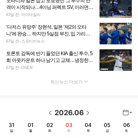
오타니와 일본 잡고 포효했던 그 투수의 반
격이 시작되나…4이닝 퍼펙트 SV, 이러면
고우석은 더 답답하다
67일 전
마이데일리
‘다저스 유망주’ 장현석, 일본 ‘제2의 오타
니’에 완승… 하지만 5실점 부진, 입 가리고
자책했다
67일 전
스포티비뉴스
토론토 감독에 반기 들었던 KIA 출신 투수, 5
회 아웃카운트 하나 남기고 교체…냉정한
로버츠
67일 전
OSEN
최신뉴스 더보기
펼치기
2026
.
06
년월 선택 열기/닫기
이전 날짜
다음 날짜
31
01
02
03
04
05
06
일
월
화
수
목
금
토