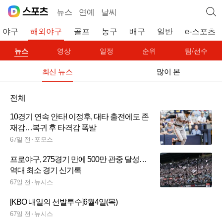
뉴스
연예
날씨
야구
해외야구
골프
농구
배구
일반
e-스포츠
뉴스
영상
일정
순위
팀/선수
최신 뉴스
많이 본
전체
10경기 연속 안타! 이정후, 대타 출전에도 존
재감…복귀 후 타격감 폭발
67일 전
포모스
프로야구, 275경기 만에 500만 관중 달성…
역대 최소 경기 신기록
67일 전
뉴시스
[KBO 내일의 선발투수]6월4일(목)
67일 전
뉴시스