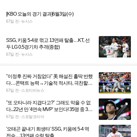
[KBO 오늘의 경기 결과]6월3일(수)
67일 전
뉴시스
SSG, 키움 5-4로 꺾고 13연패 탈출…KT, 선
두 LG 0.5경기차 추격(종합)
67일 전
뉴시스
"이정후 진짜 거침없다" 美 해설진 홀딱 반했
다…콘택트 능력→기술적 적시타, 극찬할
수밖에
67일 전
스포티비뉴스
"또 오타니라 지겹다고?" 그래도 막을 수 없
다...22년 만 '4연속 MVP' 보인다! 35명 중 30
명 1위표, 모의투표 압도적 선두
67일 전
스포탈코리아
'오태곤 끝내기 희생타' SSG, 키움에 5-4 역
전승…13연패 수렁 탈출