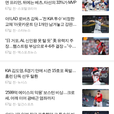
면 프리먼, 뒤에는 베츠, 타선의 33%가 MVP
67일 전
스포탈코리아
아! LAD 로버츠 감독→'전 KIA 투수' 비정한
교체 '아웃카운트 단 1개만 남겨놓고 강판이
라니...'
67일 전
스타뉴스
"日 거포, AL 신인왕 못 탈 듯" 美 유력지 주
장…햄스트링 부상으로 4~6주 결장→"수상
가능성 급격히 하락"
67일 전
엑스포츠뉴스
KIA 김도영, 6경기 만에 시즌 15호포 폭발…
홈런 단독 선두 탈환
67일 전
뉴시스
'2599억 에이스의 악몽' 보스턴 비상…크로
셰, 어깨 이어 광배근 염좌까지
67일 전
일간스포츠