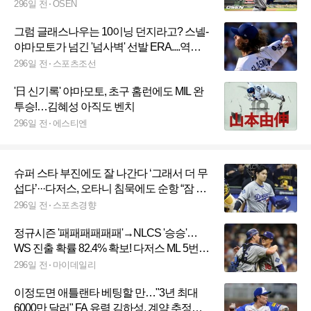
MVP, 적응 끝"
296일 전
OSEN
그럼 글래스나우는 10이닝 던지라고? 스넬-
야마모토가 넘긴 '넘사벽' 선발 ERA....역대
순위를 보니
296일 전
스포츠조선
'日 신기록' 야마모토, 초구 홈런에도 MIL 완
투승!…김혜성 아직도 벤치
296일 전
에스티엔
슈퍼 스타 부진에도 잘 나간다 ‘그래서 더 무
섭다’···다저스, 오타니 침묵에도 순항 “잠 자
는 거인 깰 것”
296일 전
스포츠경향
정규시즌 '패패패패패패'→NLCS '승승'…
WS 진출 확률 82.4% 확보! 다저스 ML 5번째
역사 만들어낼까?
296일 전
마이데일리
이정도면 애틀랜타 베팅할 만…"3년 최대
6000만 달러" FA 유력 김하성, 계약 추정치