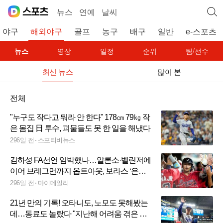
뉴스
연예
날씨
야구
해외야구
골프
농구
배구
일반
e-스포츠
뉴스
영상
일정
순위
팀/선수
최신 뉴스
많이 본
전체
"누구도 작다고 뭐라 안 한다" 178㎝ 79㎏ 작
은 몸집 日 투수, 괴물들도 못 한 일을 해냈다
296일 전
스포티비뉴스
김하성 FA선언 임박했나…알론소·벨린저에
이어 브레그먼까지 옵트아웃, 보라스 ‘은밀
한 속삭임’
296일 전
마이데일리
21년 만의 기록! 오타니도, 노모도 못해봤는
데…동료도 놀랐다 "지난해 어려움 겪은 日