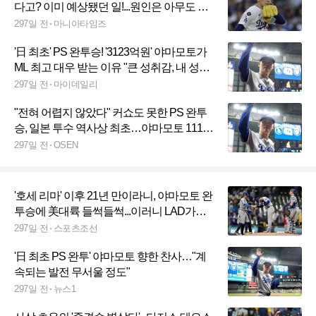
다고? 이미 예상됐던 일!...원인은 아무도 몰
라, 앞으로도 그럴 가능성 커
297일 전
마니아타임즈
'日 최초' PS 완투승! '3123억원' 야마모토가
ML 최고 대우 받는 이유 "큰 성취감, 내 성장
세 느꼈다"
297일 전
마이데일리
"전혀 어렵지 않았다" 커쇼도 못한 PS 완투
승, 일본 투수 역사상 최초…야마모토 111구
괴력→前 KIA 투수까지 소환했다
297일 전
OSEN
'호세 리마' 이후 21년 만이라니, 야마모토 완
투승에 美대륙 들썩들썩...이러니 LAD가
4614억이나 줬지
297일 전
스포츠조선
'日 최초 PS 완투' 야마모토 향한 찬사…"계
속되는 발전 무서울 정도"
297일 전
뉴스1