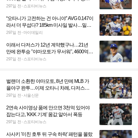
나왔다
297일 전
스포티비뉴스
“오타니가 고전하는 건 아니야” AVG 0.147이
라서 더 무섭다? 185km 미사일 발사…밀워
키 당연한 경계
297일 전
마이데일리
이래서 다저스가 12년 계약했구나…21년
만에 완투승 "야마모토가 무서워", 4600억이
안 아깝다
297일 전
스포티비뉴스
벌랜더 소환한 야마모토, 8년 만에 MLB 가
을야구 완투…이제 오타니 차례, 다저스
NLCS 2연승
297일 전
서울신문
2연속 사이영상 품에 안으면 3천억 있어야
잡는다고, 'KKK 기계' 몸값 알아서 폭등
297일 전
스포티비뉴스
사사키 '미친 호투 뒤 구속 하락' 패턴을 몰랐