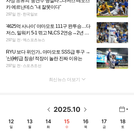
사상 초유의 '중견수 병살타'...다저스 테오스
카 에르난데스 "내 잘못이다"
297일 전
한국일보
'4625억 사나이' 야마모토 111구 완투승…다
저스, 밀워키 5-1 꺾고 NLCS 2연승→2년 연
속 WS 보인다
297일 전
엑스포츠뉴스
RYU 보다 위인가.. 야마모토 SSS급 투구 →
'신(神)'급 칭송! 적장이 놀란 진짜 이유는
297일 전
스포츠조선
최신뉴스 더보기
펼치기
2025
.
10
년월 선택 열기/닫기
이전 날짜
다음 날짜
12
13
14
15
16
17
18
일
월
화
수
목
금
토