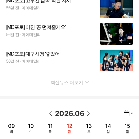
[MD포토] 고부건 감독 '작전 지시'
56일 전
마이데일리
[MD포토] 이진 '공 던져줄게요'
56일 전
마이데일리
[MD포토] 대구시청 '좋았어'
56일 전
마이데일리
최신뉴스 더보기
펼치기
2026
.
06
년월 선택 열기/닫기
이전 날짜
다음 날짜
09
10
11
12
13
14
15
화
수
목
금
토
일
월