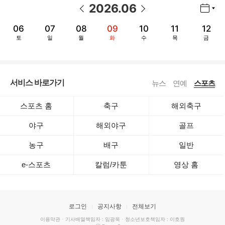
2026
.
06
년월 선택 열기/닫기
이전 날짜
다음 날짜
06
07
08
09
10
11
12
토
일
월
화
수
목
금
서비스 바로가기
뉴스
연예
스포츠
스포츠 홈
축구
해외축구
야구
해외야구
골프
농구
배구
일반
e-스포츠
칼럼/카툰
영상 홈
로그인
공지사항
전체보기
이용약관
·
기사배열책임자 : 임광욱
·
청소년보호책임자 : 이호원