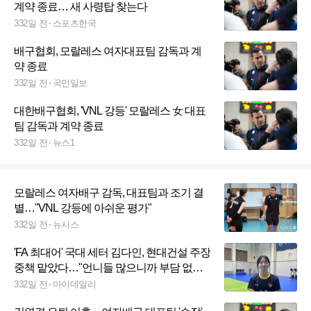
계약 종료… 새 사령탑 찾는다
332일 전
스포츠한국
배구협회, 모랄레스 여자대표팀 감독과 계
약 종료
332일 전
국민일보
대한배구협회, 'VNL 강등' 모랄레스 女 대표
팀 감독과 계약 종료
332일 전
뉴스1
모랄레스 여자배구 감독, 대표팀과 조기 결
별…"VNL 강등에 아쉬운 평가"
332일 전
뉴시스
'FA 최대어' 국대 세터 김다인, 현대건설 주장
중책 맡았다…"언니들 많으니까 부담 없어
요, 가교 역할 잘할게요" [MD용인]
332일 전
마이데일리