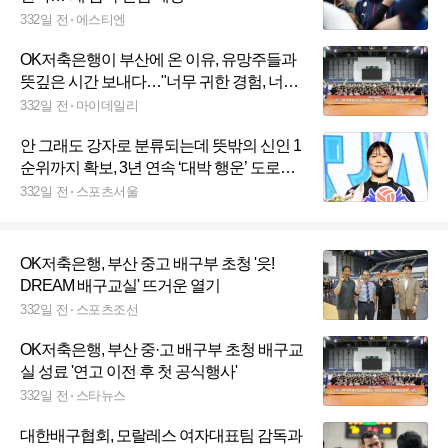
332일 전
에스티엔
OK저축은행이 부산에 온 이유, 유망주들과
뜻깊은 시간 보내다…"너무 귀한 경험, 너무
감사해요"
332일 전
마이데일리
안 그래도 강자로 분류되는데 뜻밖의 신인 1
순위까지 확보, 3년 연속 ‘대박 행운’ 도로공
사의 미소
332일 전
스포츠서울
OK저축은행, 부산 중고 배구부 초청 '읏!
DREAM 배구교실' 뜨거운 열기
332일 전
스포츠조선
OK저축은행, 부산 중·고 배구부 초청 배구교
실 성료 '연고 이전 후 첫 공식행사'
332일 전
스타뉴스
대한배구협회, 모랄레스 여자대표팀 감독과