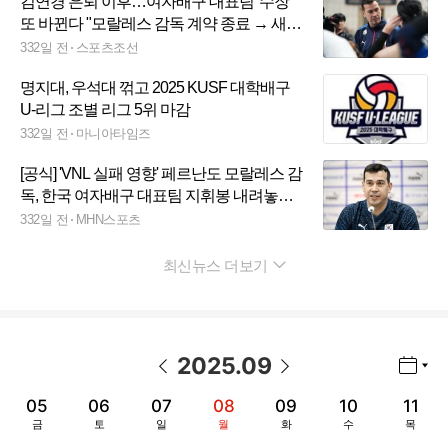
김연경 은퇴 이후…여자배구 대표팀 '수장'
또 바뀐다 "모랄레스 감독 계약 종료 → 새
지도자 공개채용" [공식발표]
332일 전
스포츠조선
명지대, 우석대 꺾고 2025 KUSF 대학배구
U-리그 조별 리그 5위 마감
332일 전
마니아타임즈
[공식] 'VNL 실패 영향' 페르난도 모랄레스 감
독, 한국 여자배구 대표팀 지휘봉 내려놓는
다
332일 전
MHN스포츠
최신뉴스 더보기
펼치기
2025
.
09
년월 선택 열기/닫기
이전 날짜
다음 날짜
05
06
07
08
09
10
11
금
토
일
월
화
수
목