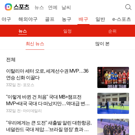
뉴스
연예
날씨
야구
해외야구
골프
농구
배구
일반
e-스포츠
뉴스
일정
순위
최신 뉴스
많이 본
전체
이탈리아 세터 오로, 세계선수권 MVP…36
연승 신화 이끌다
332일 전
포모스
"이렇게 바뀐 건 처음" 국대 MB+챔프전
MVP+태국 국대 다 떠났지만…역대급 변화
에도, 현대건설 자신 있다 [MD용인]
332일 전
마이데일리
"우리에게는 큰 도전" 새출발 알린 대한항공,
네덜란드 국대 제압…'브라질 명장' 효과 기