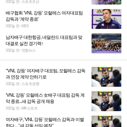
대 UP
332일 전
스포츠조선
배구협회 ‘VNL 강등’ 모랄레스 여자대표팀
감독과 ‘계약 종료’
332일 전
KBS
남자배구 대한항공, 네덜란드 대표팀과 맞
대결로 실전 경기력↑
332일 전
연합뉴스
‘’VNL 강등‘ 여자배구 대표팀, 모랄레스 감독
과 연장 계약 안하기로
332일 전
스포츠경향
‘VNL 강등’ 모랄레스 女배구 대표팀 감독 계
약 종료...새 감독 공개 채용
332일 전
MK스포츠
여자배구, 'VNL 강등' 모랄레스 감독과 이별
한다…"새 감독 선임 예정"