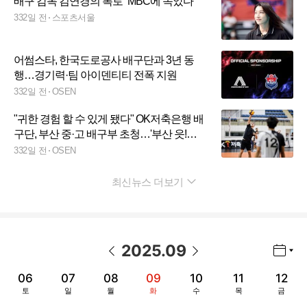
배구 감독 김연경의 폭로 “MBC에 속았다”
332일 전
스포츠서울
어썸스타, 한국도로공사 배구단과 3년 동
행…경기력·팀 아이덴티티 전폭 지원
332일 전
OSEN
"귀한 경험 할 수 있게 됐다" OK저축은행 배
구단, 부산 중·고 배구부 초청…'부산 읏!
DREAM 배구교실' 종료
332일 전
OSEN
최신뉴스 더보기
펼치기
2025
.
09
년월 선택 열기/닫기
이전 날짜
다음 날짜
06
07
08
09
10
11
12
토
일
월
화
수
목
금