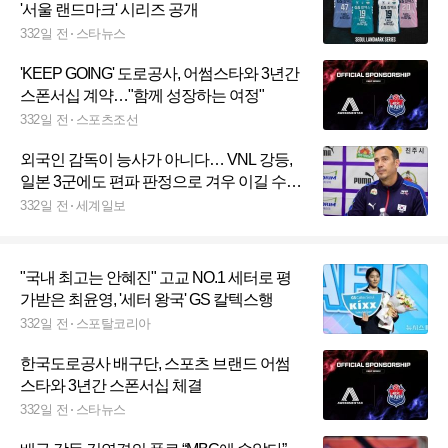
'서울 랜드마크' 시리즈 공개
332일 전
스타뉴스
'KEEP GOING' 도로공사, 어썸스타와 3년간
스폰서십 계약…"함께 성장하는 여정"
332일 전
스포츠조선
외국인 감독이 능사가 아니다… VNL 강등,
일본 3군에도 편파 판정으로 겨우 이길 수
있었던 모랄레스 감독, 여자 대표팀 사령탑
332일 전
세계일보
직 계약 종료
"국내 최고는 안혜진" 고교 NO.1 세터로 평
가받은 최윤영, '세터 왕국' GS 칼텍스행
332일 전
스포탈코리아
한국도로공사 배구단, 스포츠 브랜드 어썸
스타와 3년간 스폰서십 체결
332일 전
스타뉴스