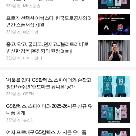
니폼 공개
331일 전
MK스포츠
프로가 선택한 어썸스타, 한국도로공사와 3
년간 스폰서십 체결
331일 전
에스티엔
줍고, 닦고, 굴리고, 던지고...'볼리트리버'로
변신한 감독 [유진형의 현장 1mm]
331일 전
마이데일리
'서울을 입다' GS칼텍스, 스파이더와 손잡고
창단 55주년 ‘랜드마크 유니폼’ 공개
331일 전
OSEN
GS칼텍스, 스파이더와 2025-26시즌 신규 유
니폼 공개
332일 전
뉴스1
여자 프로배구 GS칼텍스, 새 시즌 유니폼