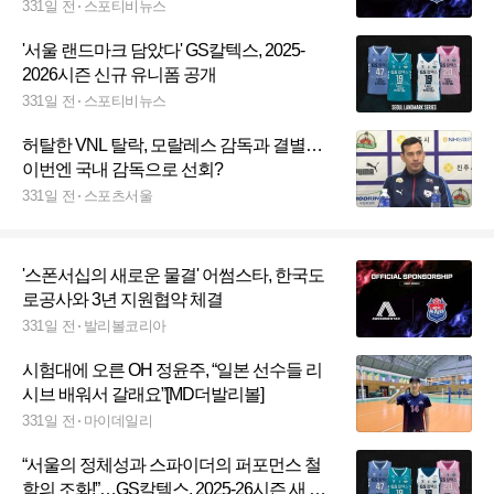
331일 전
스포티비뉴스
'서울 랜드마크 담았다' GS칼텍스, 2025-
2026시즌 신규 유니폼 공개
331일 전
스포티비뉴스
허탈한 VNL 탈락, 모랄레스 감독과 결별…
이번엔 국내 감독으로 선회?
331일 전
스포츠서울
'스폰서십의 새로운 물결' 어썸스타, 한국도
로공사와 3년 지원협약 체결
331일 전
발리볼코리아
시험대에 오른 OH 정윤주, “일본 선수들 리
시브 배워서 갈래요”[MD더발리볼]
331일 전
마이데일리
“서울의 정체성과 스파이더의 퍼포먼스 철
학의 조화!”…GS칼텍스, 2025-26시즌 새 유