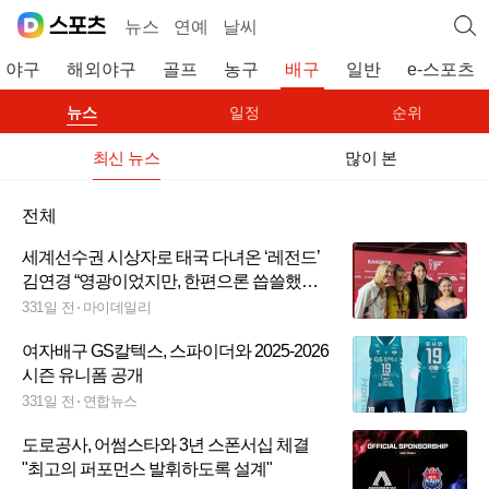
뉴스
연예
날씨
야구
해외야구
골프
농구
배구
일반
e-스포츠
뉴스
일정
순위
최신 뉴스
많이 본
전체
세계선수권 시상자로 태국 다녀온 ‘레전드’
김연경 “영광이었지만, 한편으론 씁쓸했
다”[MD더발리볼]
331일 전
마이데일리
여자배구 GS칼텍스, 스파이더와 2025-2026
시즌 유니폼 공개
331일 전
연합뉴스
도로공사, 어썸스타와 3년 스폰서십 체결
"최고의 퍼포먼스 발휘하도록 설계"