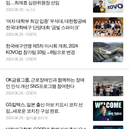
임…최재효 심판위원장 선임
2024.06.28.
뉴스1
‘여자 대학부 최강 입증’ 우석대, 대한항공배
전국대학배구 단양대회 ‘금빛 스파이크’
2024.06.28.
OSEN
한국배구연맹 제5차 이사회 개최, 2024
KOVO컵 참가팀 10팀→8팀으로 변경
2024.06.28.
OSEN
OK금융그룹, 근로장애인과 함께하는 장애
인 인식 개선 SNS프로그램 참여한다
2024.06.28.
OSEN
GS칼텍스, 일본 출신 아보 키요시 코치 선
임...새로운 코치진 구성 완료.
2024.06.28.
발리볼코리아