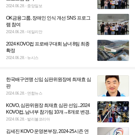
2024.06.28.
중앙일보
OK금융그룹, 장애인 인식 개선 SNS 프로그
램 참여
2024.06.28.
데일리안
2024 KOVO컵 프로배구대회 남녀 8팀 최종
확정
2024.06.28.
뉴시스
한국배구연맹 신임 심판위원장에 최재효 심
판
2024.06.28.
연합뉴스
KOVO, 심판위원장 최재효 심판 선임...2024
KOVO컵, 남녀부 참가팀 10개→8개로 변경.
2024.06.28.
발리볼코리아
김세진 KOVO 운영본부장, 2024-25시즌 연