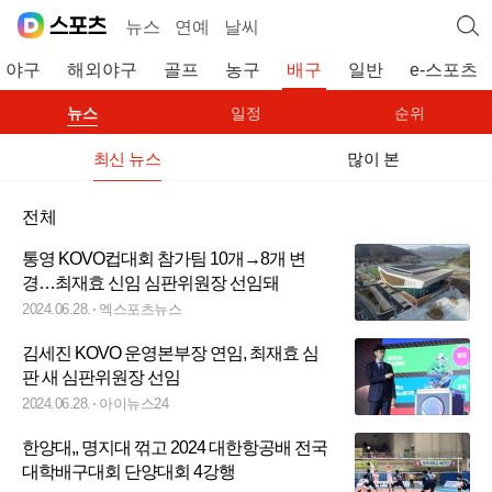
뉴스
연예
날씨
야구
해외야구
골프
농구
배구
일반
e-스포츠
뉴스
일정
순위
최신 뉴스
많이 본
전체
통영 KOVO컵대회 참가팀 10개→8개 변
경…최재효 신임 심판위원장 선임돼
2024.06.28.
엑스포츠뉴스
김세진 KOVO 운영본부장 연임, 최재효 심
판 새 심판위원장 선임
2024.06.28.
아이뉴스24
한양대,, 명지대 꺾고 2024 대한항공배 전국
대학배구대회 단양대회 4강행