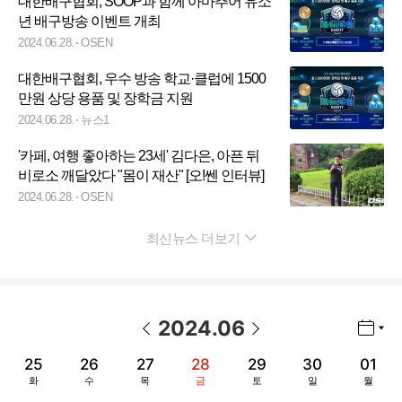
대한배구협회, SOOP과 함께 아마추어 유소
년 배구방송 이벤트 개최
2024.06.28.
OSEN
대한배구협회, 우수 방송 학교·클럽에 1500
만원 상당 용품 및 장학금 지원
2024.06.28.
뉴스1
'카페, 여행 좋아하는 23세' 김다은, 아픈 뒤
비로소 깨달았다 "몸이 재산" [오!쎈 인터뷰]
2024.06.28.
OSEN
최신뉴스 더보기
펼치기
2024
.
06
년월 선택 열기/닫기
이전 날짜
다음 날짜
25
26
27
28
29
30
01
화
수
목
금
토
일
월