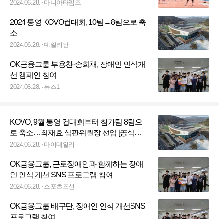
2024.06.28.
마니아타임즈
2024 통영 KOVO컵대회, 10팀→8팀으로 축
소
2024.06.28.
데일리안
OK금융그룹 부용찬·송희채, 장애인 인식개
선 캠페인 참여
2024.06.28.
뉴스1
KOVO, 9월 통영 컵대회부터 참가팀 8팀으
로 축소…최재효 심판위원장 선임 [공식발
표]
2024.06.28.
마이데일리
OK금융그룹, 근로장애인과 함께하는 장애
인 인식 개선 SNS 프로그램 참여
2024.06.28.
스포츠조선
OK금융그룹 배구단, 장애인 인식 개선SNS
프로그램 참여