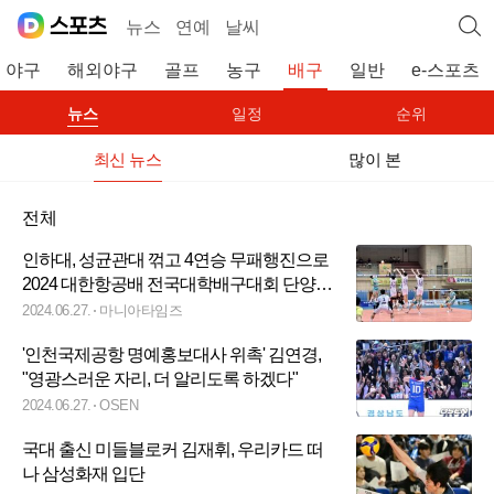
뉴스
연예
날씨
야구
해외야구
골프
농구
배구
일반
e-스포츠
뉴스
일정
순위
최신 뉴스
많이 본
전체
인하대, 성균관대 꺾고 4연승 무패행진으로
2024 대한항공배 전국대학배구대회 단양대
회 4강 확정
2024.06.27.
마니아타임즈
'인천국제공항 명예홍보대사 위촉' 김연경,
"영광스러운 자리, 더 알리도록 하겠다"
2024.06.27.
OSEN
국대 출신 미들블로커 김재휘, 우리카드 떠
나 삼성화재 입단