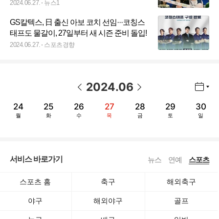
2024.06.27.
뉴스1
GS칼텍스, 日 출신 아보 코치 선임···코칭스
태프도 물갈이, 27일부터 새 시즌 준비 돌입!
2024.06.27.
스포츠경향
2024
.
06
년월 선택 열기/닫기
이전 날짜
다음 날짜
24
25
26
27
28
29
30
월
화
수
목
금
토
일
서비스 바로가기
뉴스
연예
스포츠
스포츠 홈
축구
해외축구
야구
해외야구
골프