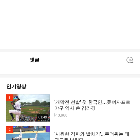
댓글
동영상 검색
인기영상
1위
'개막전 선발' 첫 한국인…美여자프로
야구 역사 쓴 김라경
3,960
플레이수
01:49
2위
'시원한 격파와 발차기'...무더위는 태
권도로 날린다