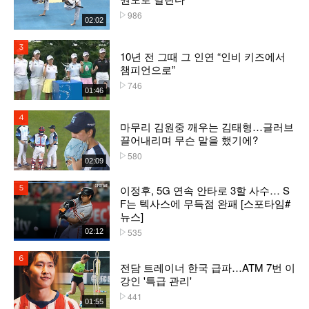
986
플레이수
02:02
3위
10년 전 그때 그 인연 “인비 키즈에서
챔피언으로”
746
플레이수
01:46
4위
마무리 김원중 깨우는 김태형…글러브
끌어내리며 무슨 말을 했기에?
580
플레이수
02:09
이정후, 5G 연속 안타로 3할 사수… S
5위
F는 텍사스에 무득점 완패 [스포타임#
뉴스]
535
02:12
플레이수
6위
전담 트레이너 한국 급파…ATM 7번 이
강인 '특급 관리'
441
플레이수
01:55