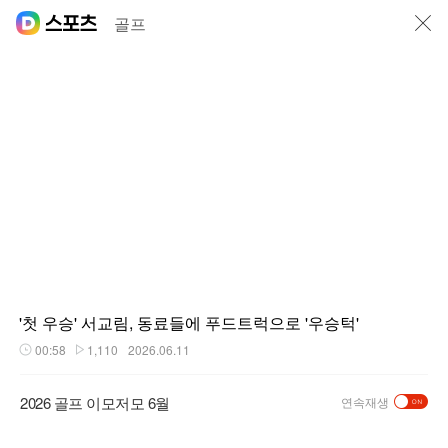
닫기
골프
'첫 우승' 서교림, 동료들에 푸드트럭으로 '우승턱'
00:58
1,110
2026.06.11
재생시간
플레이수
2026 골프 이모저모 6월
연속재생