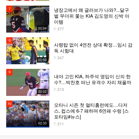
냉장고에서 왜 글러브가 나와?...달구
7위
벌 무더위 쫓는 KIA 김도영의 신박 아
이템
377
01:04
플레이수
8위
사령탑 없이 4연전 상대 확정…임시 감
독 시험대
347
플레이수
01:50
9위
내야 고민 KIA, 하주석 영입이 신의 한
수?…박찬호 떠난 유격수 자리 채울까
213
플레이수
01:02
오타니 시즌 첫 멀티홈런에도…다저
10위
스, 컵스에 6-7 패하며 6연패 수렁 [스
포타임#뉴스]
211
02:33
플레이수