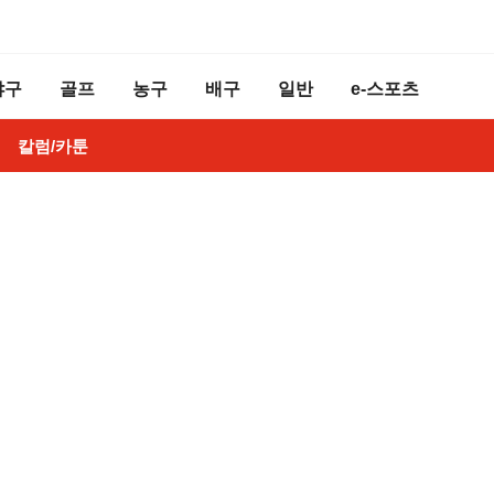
야구
골프
농구
배구
일반
e-스포츠
칼럼/카툰