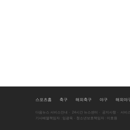
스포츠홈
축구
해외축구
야구
해외야
다음뉴스 서비스안내
·
24시간 뉴스센터
·
공지사항
·
서비스
기사배열책임자 : 임광욱
·
청소년보호책임자 : 이호원