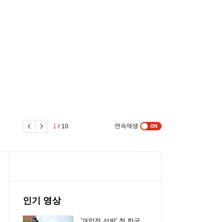
연속재생
1
/
10
인기 영상
'개막전 선발' 첫 한국