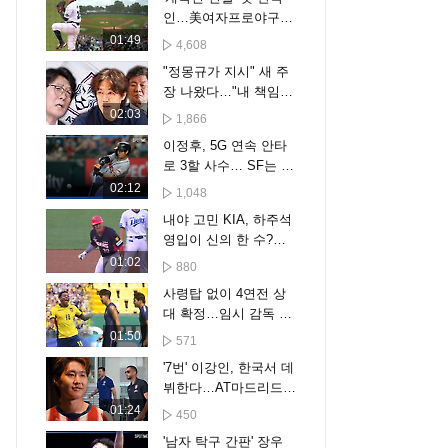
인…美여자프로야구
역사 쓴 김라경
01:49
4,608
"정몽규가 지시" 새 주
장 나왔다…"내 책임
아니야" 결국
02:03
1,866
이정후, 5G 연속 안타
로 3할 사수… SF는 텍
사스에 무득점 완패 [스
02:12
1,048
포타임#뉴스]
내야 고민 KIA, 하주석
영입이 신의 한 수?…
박찬호 떠난 유격수 자
01:02
880
리 채울까
사령탑 없이 4연전 상
대 확정…임시 감독 시
험대
01:50
571
'7번' 이강인, 한국서 데
뷔한다…AT마드리드
투어 명단 확정, 오늘
01:24
450
입국
'남자 탁구 간판' 장우