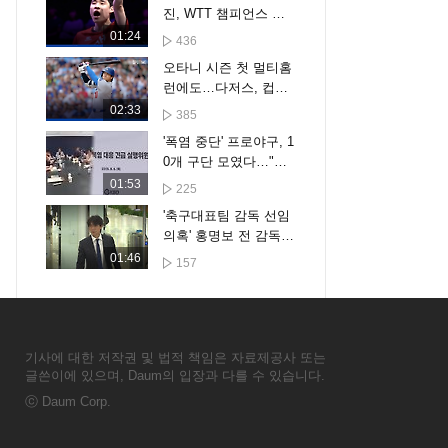
진, WTT 챔피언스 요
코하마 16강 진출 [스
01:24
436
포타임#뉴스]
오타니 시즌 첫 멀티홈
런에도…다저스, 컵스
에 6-7 패하며 6연패 수
02:33
385
렁 [스포타임#뉴스]
'폭염 중단' 프로야구, 1
0개 구단 모였다…"더
세분화한 대책 만든다"
01:53
225
'축구대표팀 감독 선임
의혹' 홍명보 전 감독
첫 소환조사
01:46
157
기사에 대한 저작권 및 법적 책임은 자료제공사 또는
글쓴이에 있으며, Daum의 입장과 다를 수 있습니다.
ⓒ
Daum Corp.