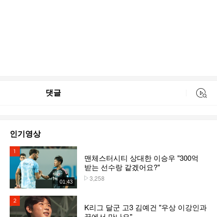
댓글
동영상 검색
인기영상
1위
맨체스터시티 상대한 이승우 "300억
받는 선수랑 같겠어요?"
3,258
플레이수
01:43
2위
K리그 달군 고3 김예건 "우상 이강인과
꿈에서 만나요"