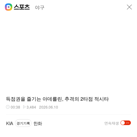
닫기
야구
득점권을 즐기는 아데를린, 추격의 2타점 적시타
00:38
3,484
2026.06.10
재생시간
플레이수
KIA
한화
연속재생
경기기록