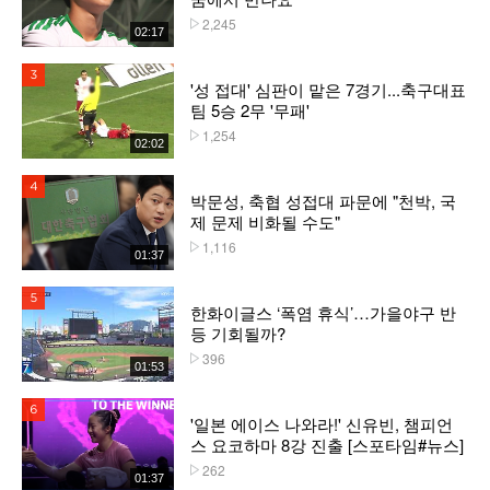
2,245
플레이수
02:17
3위
'성 접대' 심판이 맡은 7경기...축구대표
팀 5승 2무 '무패'
1,254
플레이수
02:02
4위
박문성, 축협 성접대 파문에 "천박, 국
제 문제 비화될 수도"
1,116
플레이수
01:37
5위
한화이글스 ‘폭염 휴식’…가을야구 반
등 기회될까?
396
플레이수
01:53
6위
'일본 에이스 나와라!' 신유빈, 챔피언
스 요코하마 8강 진출 [스포타임#뉴스]
262
플레이수
01:37