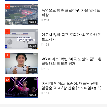
7위
폭염으로 멈춘 프로야구, 가을 일정도
비상
204
플레이수
01:54
8위
여교사 많아 축구 후퇴?‥외유 다녀온
보고서가
158
플레이수
02:20
9위
‘AG 에이스’ 곽빈 “미국 도전의 꿈”…환
골탈태의 비결도 공개
130
플레이수
02:18
10위
'차세대 에이스' 오준성, 대표팀 선배
임종훈 꺾고 8강 진출 [스포타임#뉴스]
109
플레이수
01:23