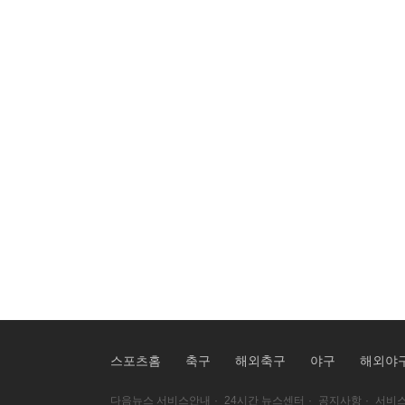
스포츠홈
축구
해외축구
야구
해외야
다음뉴스 서비스안내
·
24시간 뉴스센터
·
공지사항
·
서비스