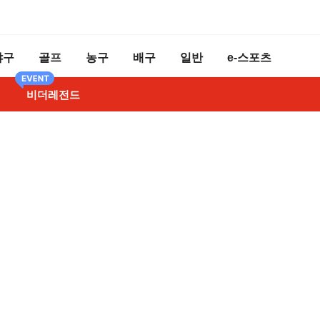
야구
골프
농구
배구
일반
e-스포츠
비더레전드