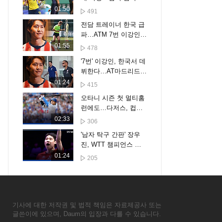
험대
01:50
491
전담 트레이너 한국 급
파…ATM 7번 이강인
'특급 관리'
01:55
478
'7번' 이강인, 한국서 데
뷔한다…AT마드리드
투어 명단 확정, 오늘
01:24
415
입국
오타니 시즌 첫 멀티홈
런에도…다저스, 컵스
에 6-7 패하며 6연패 수
02:33
306
렁 [스포타임#뉴스]
'남자 탁구 간판' 장우
진, WTT 챔피언스 요
코하마 16강 진출 [스
01:24
205
포타임#뉴스]
기사에 대한 저작권 및 법적 책임은 자료제공사 또는
글쓴이에 있으며, Daum의 입장과 다를 수 있습니다.