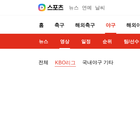
뉴스
연예
날씨
홈
축구
해외축구
야구
해외
뉴스
영상
일정
순위
팀/선수
전체
국내야구 기타
KBO리그