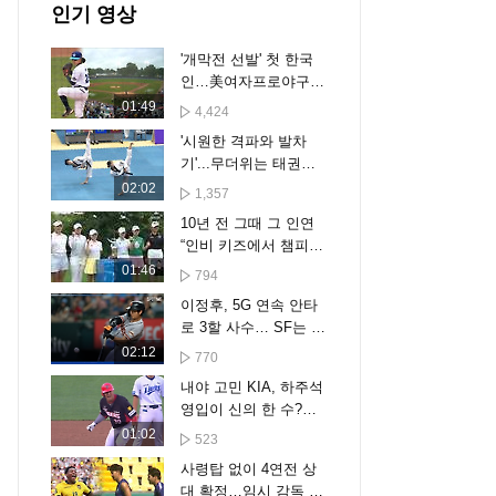
인기 영상
'개막전 선발' 첫 한국
인…美여자프로야구
역사 쓴 김라경
01:49
4,424
'시원한 격파와 발차
기'...무더위는 태권도
로 날린다
02:02
1,357
10년 전 그때 그 인연
“인비 키즈에서 챔피언
으로”
01:46
794
이정후, 5G 연속 안타
로 3할 사수… SF는 텍
사스에 무득점 완패 [스
02:12
770
포타임#뉴스]
내야 고민 KIA, 하주석
영입이 신의 한 수?…
박찬호 떠난 유격수 자
01:02
523
리 채울까
사령탑 없이 4연전 상
대 확정…임시 감독 시