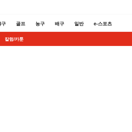
야구
골프
농구
배구
일반
e-스포츠
칼럼/카툰