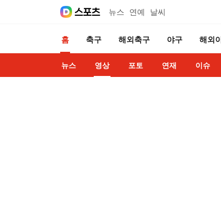
뉴스
연예
날씨
홈
축구
해외축구
야구
해외
뉴스
영상
포토
연재
이슈