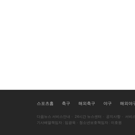
스포츠홈
축구
해외축구
야구
해외야
다음뉴스 서비스안내
·
24시간 뉴스센터
·
공지사항
·
서비스
기사배열책임자 : 임광욱
·
청소년보호책임자 : 이호원