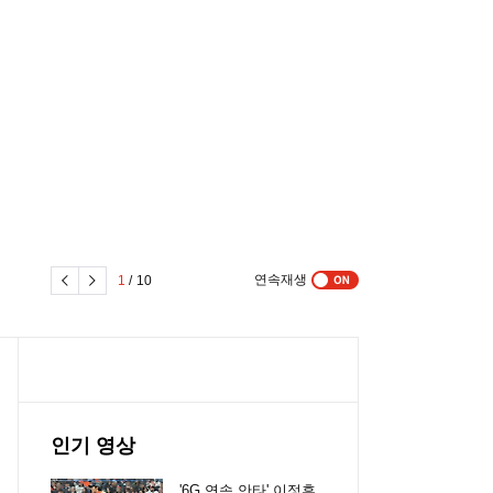
연속재생
1
/
10
인기 영상
'6G 연속 안타' 이정후,