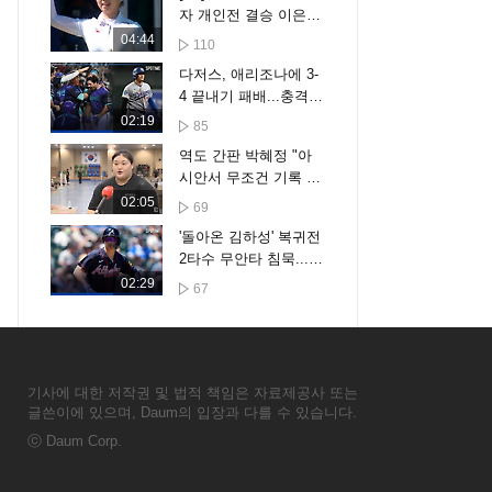
자 개인전 결승 이은경
vs 임시현
04:44
110
다저스, 애리조나에 3-
4 끝내기 패배...충격의
7연패 수렁 [스포타임#
02:19
85
뉴스]
역도 간판 박혜정 "아
시안서 무조건 기록 경
신"
02:05
69
'돌아온 김하성' 복귀전
2타수 무안타 침묵...애
틀랜타도 2-3 패배 [스
02:29
67
포타임#뉴스]
기사에 대한 저작권 및 법적 책임은 자료제공사 또는
글쓴이에 있으며, Daum의 입장과 다를 수 있습니다.
ⓒ
Daum Corp.