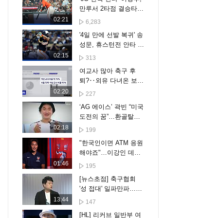
만루서 2타점 결승타
작렬...디트로이트에 5-
02:21
6,283
2 승리 [스포타임#뉴
'4일 만에 선발 복귀' 송
스]
성문, 휴스턴전 안타 활
약…샌디에이고는 3-6
02:15
313
패배 [스포타임#뉴스]
여교사 많아 축구 후
퇴?‥외유 다녀온 보고
서가
02:20
227
‘AG 에이스’ 곽빈 “미국
도전의 꿈”…환골탈태
의 비결도 공개
02:18
199
"한국인이면 ATM 응원
해야죠"…이강인 데뷔
전 임박
01:46
195
[뉴스초점] 축구협회
'성 접대' 일파만파…주
말에 사과문 올려
13:44
147
[HL] 리커브 일반부 여