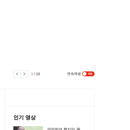
연속재생
1
/
10
인기 영상
덤덤하려 했지만 '울