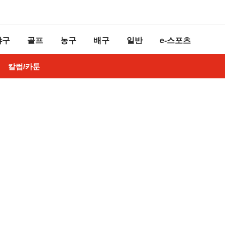
야구
골프
농구
배구
일반
e-스포츠
칼럼/카툰