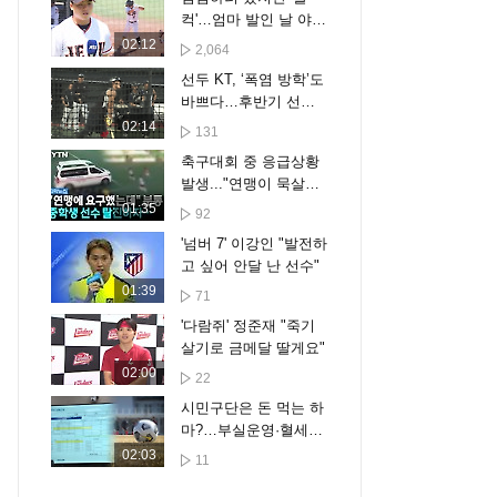
컥'…엄마 발인 날 야구
장 선 아들의 진심
02:12
2,064
선두 KT, ‘폭염 방학’도
바쁘다…후반기 선두
수성 준비
02:14
131
축구대회 중 응급상황
발생..."연맹이 묵살했
다" 감독들 분노 [자막
01:35
92
뉴스]
'넘버 7' 이강인 "발전하
고 싶어 안달 난 선수"
01:39
71
'다람쥐' 정준재 "죽기
살기로 금메달 딸게요"
02:00
22
시민구단은 돈 먹는 하
마?…부실운영·혈세낭
비 우려
02:03
11