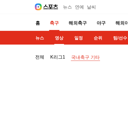
뉴스
연예
날씨
홈
축구
해외축구
야구
해외
뉴스
영상
일정
순위
팀/선수
전체
K리그1
국내축구 기타