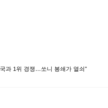
"한국과 1위 경쟁…쏘니 봉쇄가 열쇠"