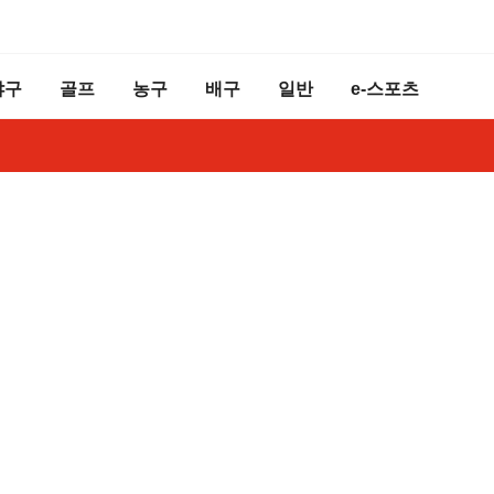
야구
골프
농구
배구
일반
e-스포츠