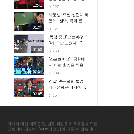
12:41
327
박문성, 축협 성접대 파
문에 "천박, 국제 문제
비화될 수도"
01:37
321
'폭염 중단' 프로야구, 1
0개 구단 모였다…"더
세분화한 대책 만든다"
01:53
258
[스포츠머그] "공항에
서 이런 환영은 처음이
야"…'파라오' 살라도
02:31
239
놀란 튀르키예 팬들의
경찰, 축구협회 털었
역대급 환대
다‥정몽규·이임생 압
색 대상
02:05
154
기사에 대한 저작권 및 법적 책임은 자료제공사 또는
글쓴이에 있으며, Daum의 입장과 다를 수 있습니다.