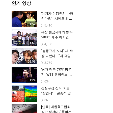
인기 영상
'여기가 이강인의 나라
인가요'…시메오네 드
디어 만났다
01:52
5,410
육상 황금세대가 떴다
"400m 계주 아시안게
임 첫 금 도전"
01:53
4,108
"정몽규가 지시" 새 주
장 나왔다…"내 책임
아니야" 결국
02:03
3,769
'남자 탁구 간판' 장우
진, WTT 챔피언스 요
코하마 16강 진출 [스
01:24
634
포타임#뉴스]
잠실구장 잔디 80도
"살인적"…관중석 앉으
니 땀이 줄줄
03:10
361
[단독] 대한축구협회,
심판 성접대 / 풀버전