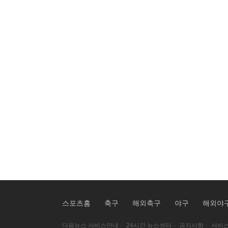
스포츠홈
축구
해외축구
야구
해외야
다음뉴스 서비스안내
·
24시간 뉴스센터
·
공지사항
·
서비스