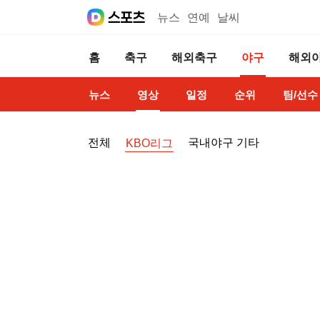
뉴스
연예
날씨
홈
축구
해외축구
야구
해외
뉴스
영상
일정
순위
팀/선수
전체
국내야구 기타
KBO리그