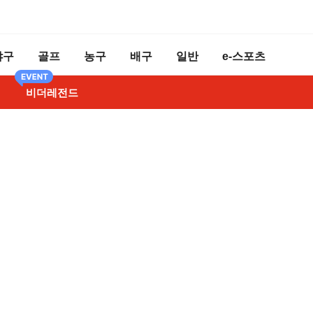
야구
골프
농구
배구
일반
e-스포츠
비더레전드