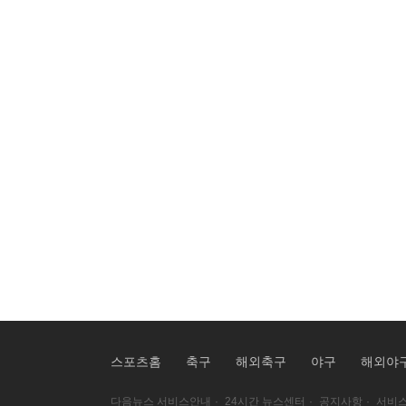
스포츠홈
축구
해외축구
야구
해외야
다음뉴스 서비스안내
·
24시간 뉴스센터
·
공지사항
·
서비스