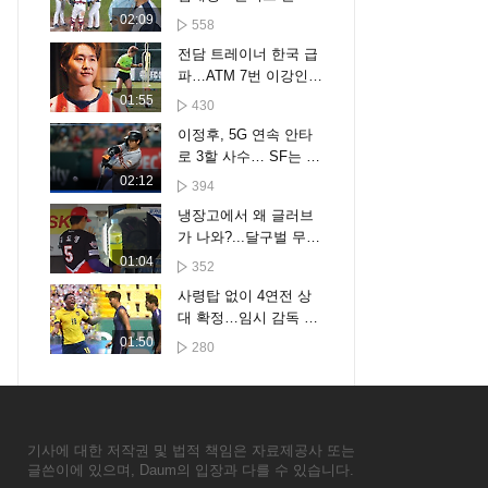
내리며 무슨 말을 했기
02:09
558
에?
전담 트레이너 한국 급
파…ATM 7번 이강인
'특급 관리'
01:55
430
이정후, 5G 연속 안타
로 3할 사수… SF는 텍
사스에 무득점 완패 [스
02:12
394
포타임#뉴스]
냉장고에서 왜 글러브
가 나와?...달구벌 무더
위 쫓는 KIA 김도영의
01:04
352
신박 아이템
사령탑 없이 4연전 상
대 확정…임시 감독 시
험대
01:50
280
기사에 대한 저작권 및 법적 책임은 자료제공사 또는
글쓴이에 있으며, Daum의 입장과 다를 수 있습니다.