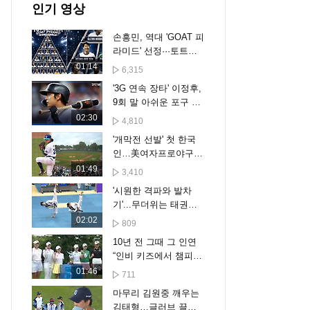
인기 영상
손흥민, 역대 'GOAT 피
라미드' 선정···토트넘
역사상 가장 위대한 선
01:14
6,315
수 21인에 포함
'3G 연속 장타' 이정후,
9회 말 아쉬운 포구 실
수… SF는 끝내기 패배
02:30
4,810
[스포타임#뉴스]
'개막전 선발' 첫 한국
인…美여자프로야구
역사 쓴 김라경
01:49
3,410
'시원한 격파와 발차
기'...무더위는 태권도
로 날린다
02:02
809
10년 전 그때 그 인연
“인비 키즈에서 챔피언
으로”
01:46
711
마무리 김원중 깨우는
김태형…글러브 끌어