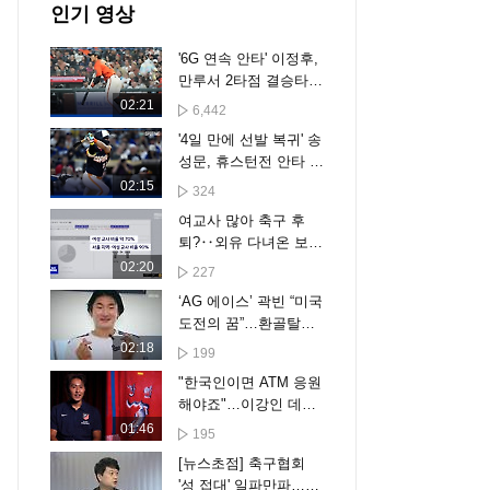
인기 영상
'6G 연속 안타' 이정후,
만루서 2타점 결승타
작렬...디트로이트에 5-
02:21
6,442
2 승리 [스포타임#뉴
'4일 만에 선발 복귀' 송
스]
성문, 휴스턴전 안타 활
약…샌디에이고는 3-6
02:15
324
패배 [스포타임#뉴스]
여교사 많아 축구 후
퇴?‥외유 다녀온 보고
서가
02:20
227
‘AG 에이스’ 곽빈 “미국
도전의 꿈”…환골탈태
의 비결도 공개
02:18
199
"한국인이면 ATM 응원
해야죠"…이강인 데뷔
전 임박
01:46
195
[뉴스초점] 축구협회
'성 접대' 일파만파…주