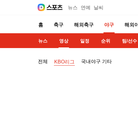
뉴스
연예
날씨
홈
축구
해외축구
야구
해외
뉴스
영상
일정
순위
팀/선수
전체
국내야구 기타
KBO리그