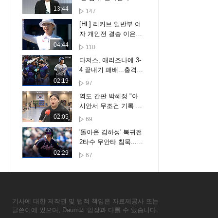
말에 사과문 올려
13:44
147
[HL] 리커브 일반부 여
자 개인전 결승 이은경
vs 임시현
04:44
110
다저스, 애리조나에 3-
4 끝내기 패배...충격의
7연패 수렁 [스포타임#
02:19
97
뉴스]
역도 간판 박혜정 "아
시안서 무조건 기록 경
신"
02:05
69
'돌아온 김하성' 복귀전
2타수 무안타 침묵...애
틀랜타도 2-3 패배 [스
02:29
67
포타임#뉴스]
기사에 대한 저작권 및 법적 책임은 자료제공사 또는
글쓴이에 있으며, Daum의 입장과 다를 수 있습니다.