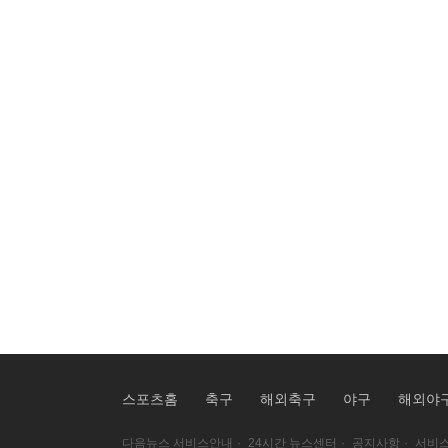
스포츠홈
축구
해외축구
야구
해외야
다음뉴스 서비스안내
·
24시간 뉴스센터
·
공지사항
·
서비스