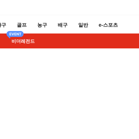
야구
골프
농구
배구
일반
e-스포츠
비더레전드