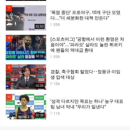
7위
'폭염 중단' 프로야구, 10개 구단 모였
다…"더 세분화한 대책 만든다"
258
플레이수
01:53
[스포츠머그] "공항에서 이런 환영은 처
8위
음이야"…'파라오' 살라도 놀란 튀르키
예 팬들의 역대급 환대
239
02:31
플레이수
9위
경찰, 축구협회 털었다‥정몽규·이임
생 압색 대상
154
플레이수
02:05
10위
'성격 다르지만 목표는 하나' 농구 대표
팀 남녀 막내 "우리가 일낸다"
114
플레이수
02:09