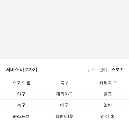
서비스 바로가기
뉴스
연예
스포츠
스포츠 홈
축구
해외축구
야구
해외야구
골프
농구
배구
일반
e-스포츠
칼럼/카툰
영상 홈
로그인
공지사항
전체보기
이용약관
·
기사배열책임자 : 임광욱
·
청소년보호책임자 : 이호원
ⓒ Daum Corp.