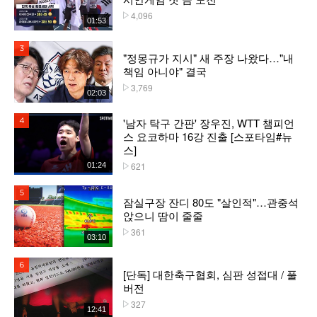
4,096
플레이수
01:53
3위
"정몽규가 지시" 새 주장 나왔다…"내
책임 아니야" 결국
3,769
플레이수
02:03
'남자 탁구 간판' 장우진, WTT 챔피언
4위
스 요코하마 16강 진출 [스포타임#뉴
스]
621
01:24
플레이수
5위
잠실구장 잔디 80도 "살인적"…관중석
앉으니 땀이 줄줄
361
플레이수
03:10
6위
[단독] 대한축구협회, 심판 성접대 / 풀
버전
327
플레이수
12:41