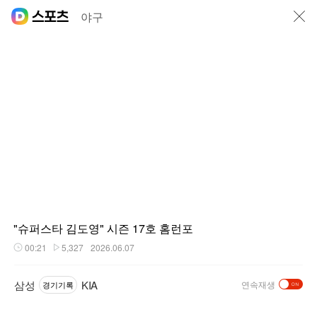
닫기
야구
"슈퍼스타 김도영" 시즌 17호 홈런포
00:21
5,327
2026.06.07
재생시간
플레이수
삼성
KIA
연속재생
경기기록