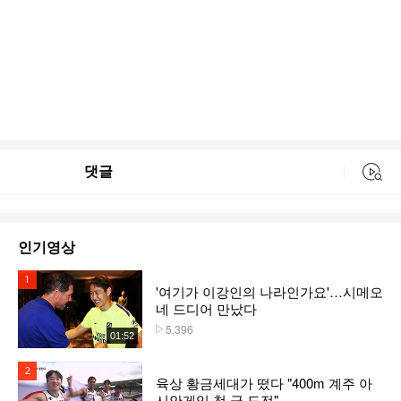
댓글
동영상 검색
인기영상
1위
'여기가 이강인의 나라인가요'…시메오
네 드디어 만났다
5,396
플레이수
01:52
2위
육상 황금세대가 떴다 "400m 계주 아
시안게임 첫 금 도전"