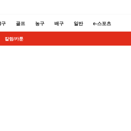
야구
골프
농구
배구
일반
e-스포츠
칼럼/카툰