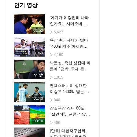
인기 영상
'여기가 이강인의 나라
인가요'…시메오네 드
디어 만났다
01:52
5,627
육상 황금세대가 떴다
"400m 계주 아시안게
임 첫 금 도전"
01:53
4,190
박문성, 축협 성접대 파
문에 "천박, 국제 문제
비화될 수도"
01:37
1,015
맨체스터시티 상대한
이승우 "300억 받는 선
수랑 같겠어요?"
01:43
840
잠실구장 잔디 80도
"살인적"…관중석 앉으
니 땀이 줄줄
03:10
406
[단독] 대한축구협회,
심판 성접대 / 풀버전