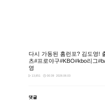
다시 가동된 홈런포? 김도영! 출처:
츠#프로야구#KBO#kbo리그#ba
영
13,851
00:39
2026.06.03
댓글