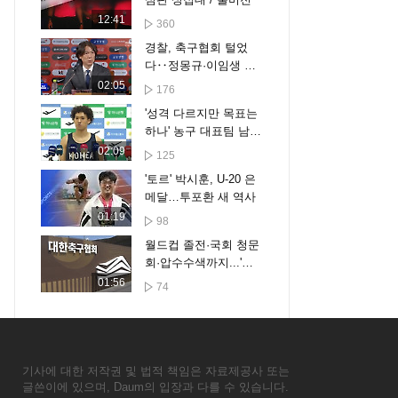
12:41
360
경찰, 축구협회 털었
다‥정몽규·이임생 압
색 대상
02:05
176
'성격 다르지만 목표는
하나' 농구 대표팀 남녀
막내 "우리가 일낸다"
02:09
125
'토르' 박시훈, U-20 은
메달…투포환 새 역사
01:19
98
월드컵 졸전·국회 청문
회·압수수색까지...'쑥
대밭' 된 축구협회
01:56
74
기사에 대한 저작권 및 법적 책임은 자료제공사 또는
글쓴이에 있으며, Daum의 입장과 다를 수 있습니다.