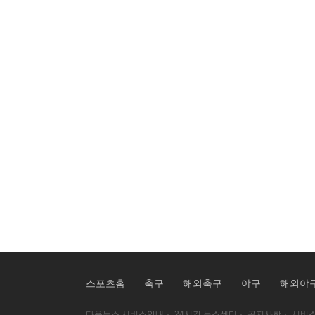
스포츠홈
축구
해외축구
야구
해외야
다음뉴스 서비스안내
·
24시간 뉴스센터
·
공지사항
·
서비스