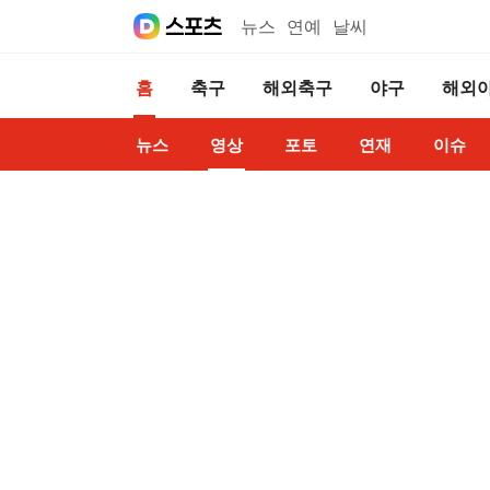
뉴스
연예
날씨
홈
축구
해외축구
야구
해외
뉴스
영상
포토
연재
이슈