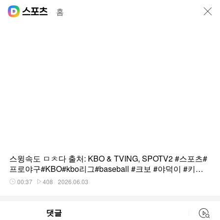
닫기
홈
스윙속도 ㅁㅊ다 출처: KBO & TVING, SPOTV2 #스포츠#
프로야구#KBO#kbo리그#baseball #크보 #야덕이 #키움
히어로즈 #히우라
00:37
408
2026.06.03
재생시간
플레이수
댓글
동영상 검색