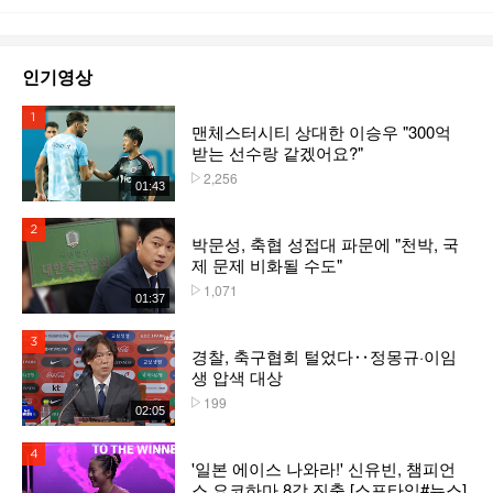
인기영상
1위
맨체스터시티 상대한 이승우 "300억
받는 선수랑 같겠어요?"
2,256
플레이수
01:43
2위
박문성, 축협 성접대 파문에 "천박, 국
제 문제 비화될 수도"
1,071
플레이수
01:37
3위
경찰, 축구협회 털었다‥정몽규·이임
생 압색 대상
199
플레이수
02:05
4위
'일본 에이스 나와라!' 신유빈, 챔피언
스 요코하마 8강 진출 [스포타임#뉴스]