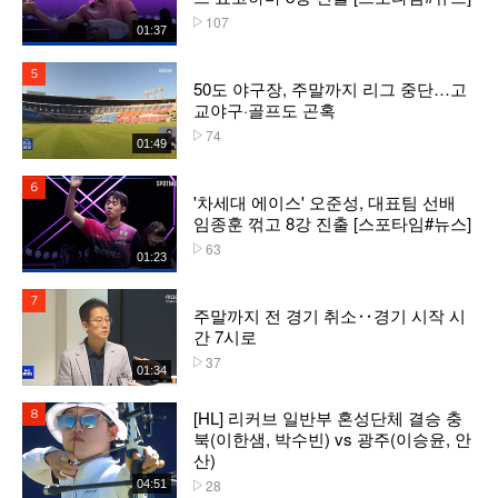
107
플레이수
01:37
5위
50도 야구장, 주말까지 리그 중단…고
교야구·골프도 곤혹
74
플레이수
01:49
6위
'차세대 에이스' 오준성, 대표팀 선배
임종훈 꺾고 8강 진출 [스포타임#뉴스]
63
플레이수
01:23
7위
주말까지 전 경기 취소‥경기 시작 시
간 7시로
37
플레이수
01:34
[HL] 리커브 일반부 혼성단체 결승 충
8위
북(이한샘, 박수빈) vs 광주(이승윤, 안
산)
28
04:51
플레이수