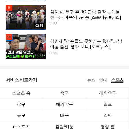
9위
김하성, 복귀 후 3G 연속 결장… 애틀
랜타는 파죽의 8연승 [스포타임#뉴스]
22
플레이수
02:55
10위
김민재 "선수들도 못하기는 했다"…'남
아공 졸전' 평가 보니 [포크뉴스]
22
플레이수
01:17
서비스 바로가기
뉴스
연예
스포츠
스포츠 홈
축구
해외축구
야구
해외야구
골프
농구
배구
일반
e-스포츠
칼럼/카툰
영상 홈