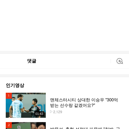
댓글
동영상 검색
인기영상
1위
맨체스터시티 상대한 이승우 "300억
받는 선수랑 같겠어요?"
2,129
플레이수
01:43
2위
박문성, 축협 성접대 파문에 "천박, 국