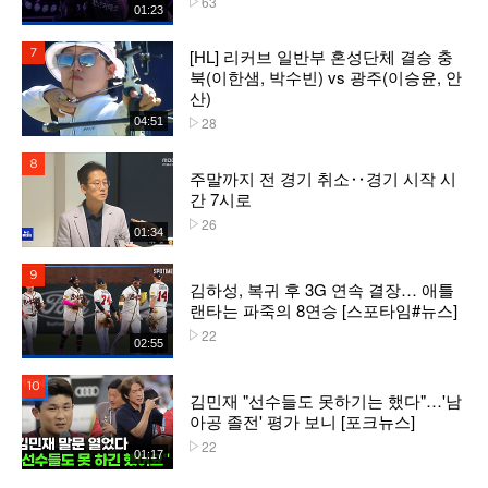
63
01:23
[HL] 리커브 일반부 혼성단체 결승 충
7위
북(이한샘, 박수빈) vs 광주(이승윤, 안
산)
28
04:51
플레이수
8위
주말까지 전 경기 취소‥경기 시작 시
간 7시로
26
플레이수
01:34
9위
김하성, 복귀 후 3G 연속 결장… 애틀
랜타는 파죽의 8연승 [스포타임#뉴스]
22
플레이수
02:55
10위
김민재 "선수들도 못하기는 했다"…'남
아공 졸전' 평가 보니 [포크뉴스]
22
플레이수
01:17