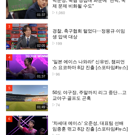
제 문제 비화될 수도"
1,060
플레이수
01:37
3위
경찰, 축구협회 털었다‥정몽규·이임
생 압색 대상
199
플레이수
02:05
4위
'일본 에이스 나와라!' 신유빈, 챔피언
스 요코하마 8강 진출 [스포타임#뉴스]
96
플레이수
01:37
5위
50도 야구장, 주말까지 리그 중단…고
교야구·골프도 곤혹
74
플레이수
01:49
6위
'차세대 에이스' 오준성, 대표팀 선배
임종훈 꺾고 8강 진출 [스포타임#뉴스]
플레이수