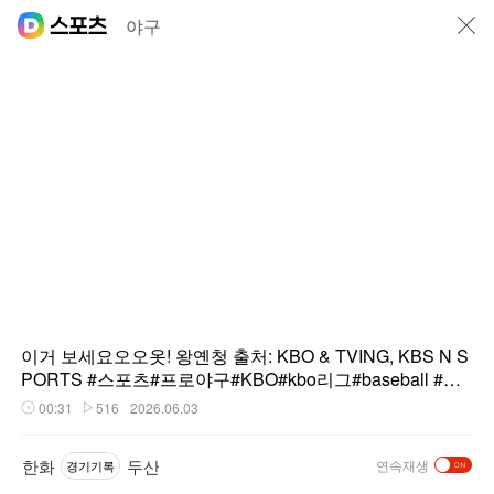
닫기
야구
이거 보세요오오옷! 왕옌청 출처: KBO & TVING, KBS N S
PORTS #스포츠#프로야구#KBO#kbo리그#baseball #크
보 #야덕이 #한화이글스 #왕옌청
00:31
516
2026.06.03
재생시간
플레이수
한화
두산
연속재생
경기기록