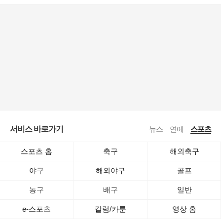
서비스 바로가기
뉴스
연예
스포츠
스포츠 홈
축구
해외축구
야구
해외야구
골프
농구
배구
일반
e-스포츠
칼럼/카툰
영상 홈