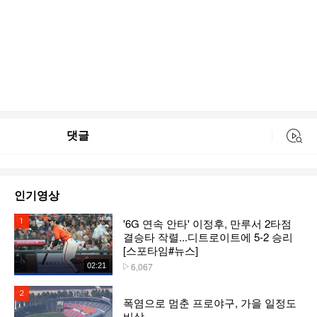
댓글
동영상 검색
인기영상
'6G 연속 안타' 이정후, 만루서 2타점
1위
결승타 작렬...디트로이트에 5-2 승리
[스포타임#뉴스]
6,067
02:21
플레이수
2위
폭염으로 멈춘 프로야구, 가을 일정도
비상