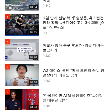
342
플레이수
01:54
'4일 만에 선발 복귀' 송성문, 휴스턴전
3위
안타 활약…샌디에이고는 3-6 패배 [스
포타임#뉴스]
313
02:15
플레이수
4위
여교사 많아 축구 후퇴?‥외유 다녀온
보고서가
227
플레이수
02:20
5위
‘AG 에이스’ 곽빈 “미국 도전의 꿈”…환
골탈태의 비결도 공개
187
플레이수
02:18
6위
"한국인이면 ATM 응원해야죠"…이강
인 데뷔전 임박
184
플레이수
01:46