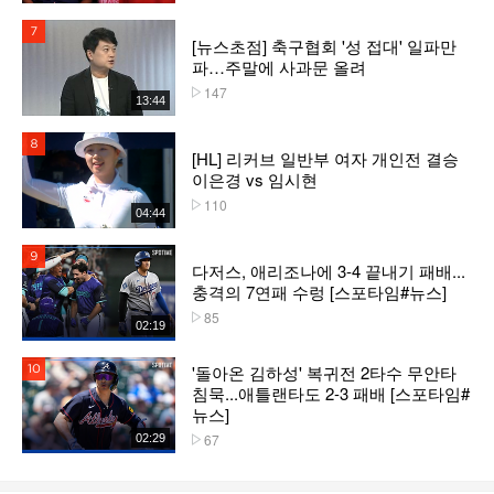
7위
[뉴스초점] 축구협회 '성 접대' 일파만
파…주말에 사과문 올려
147
플레이수
13:44
8위
[HL] 리커브 일반부 여자 개인전 결승
이은경 vs 임시현
110
플레이수
04:44
9위
다저스, 애리조나에 3-4 끝내기 패배...
충격의 7연패 수렁 [스포타임#뉴스]
85
플레이수
02:19
'돌아온 김하성' 복귀전 2타수 무안타
10위
침묵...애틀랜타도 2-3 패배 [스포타임#
뉴스]
67
02:29
플레이수