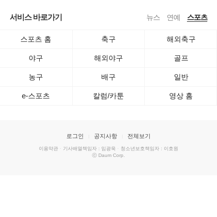
서비스 바로가기
뉴스
연예
스포츠
스포츠 홈
축구
해외축구
야구
해외야구
골프
농구
배구
일반
e-스포츠
칼럼/카툰
영상 홈
로그인
공지사항
전체보기
이용약관
·
기사배열책임자 : 임광욱
·
청소년보호책임자 : 이호원
ⓒ Daum Corp.