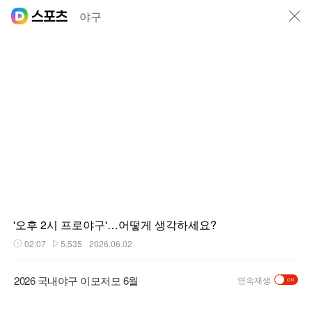
닫기
야구
'오후 2시 프로야구'…어떻게 생각하세요?
02:07
5,535
2026.06.02
재생시간
플레이수
2026 국내야구 이모저모 6월
연속재생