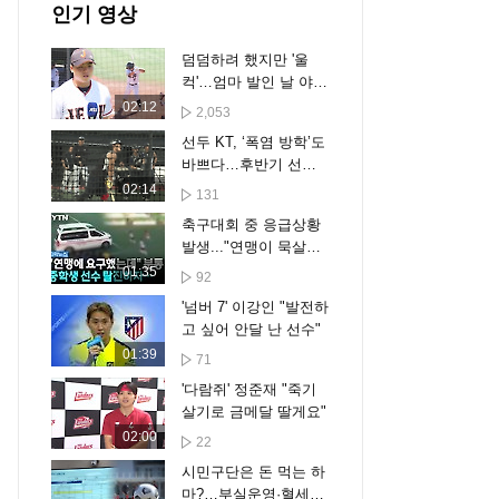
인기 영상
덤덤하려 했지만 '울
컥'…엄마 발인 날 야구
장 선 아들의 진심
02:12
2,053
선두 KT, ‘폭염 방학’도
바쁘다…후반기 선두
수성 준비
02:14
131
축구대회 중 응급상황
발생..."연맹이 묵살했
다" 감독들 분노 [자막
01:35
92
뉴스]
'넘버 7' 이강인 "발전하
고 싶어 안달 난 선수"
01:39
71
'다람쥐' 정준재 "죽기
살기로 금메달 딸게요"
02:00
22
시민구단은 돈 먹는 하
마?…부실운영·혈세낭