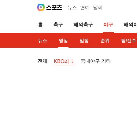
뉴스
연예
날씨
홈
축구
해외축구
야구
해외
뉴스
영상
일정
순위
팀/선수
전체
국내야구 기타
KBO리그