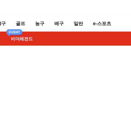
야구
골프
농구
배구
일반
e-스포츠
비더레전드