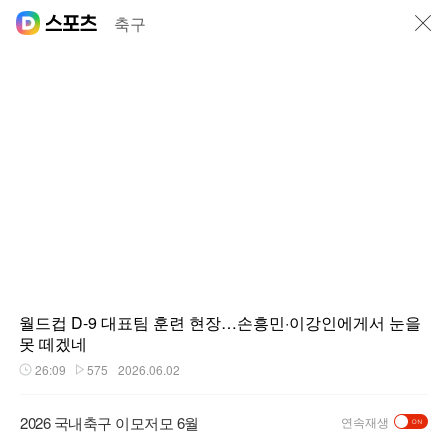
닫기
축구
월드컵 D-9 대표팀 훈련 현장…손흥민·이강인에게서 눈을
못 떼겠네
26:09
575
2026.06.02
재생시간
플레이수
2026 국내축구 이모저모 6월
연속재생