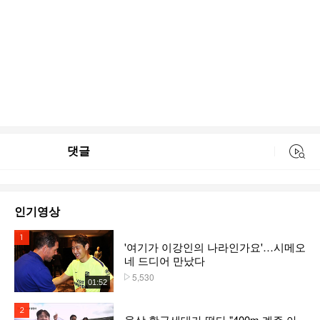
댓글
동영상 검색
인기영상
1위
'여기가 이강인의 나라인가요'…시메오
네 드디어 만났다
5,530
플레이수
01:52
2위
육상 황금세대가 떴다 "400m 계주 아