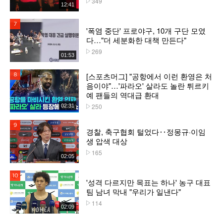
349
12:41
7위
'폭염 중단' 프로야구, 10개 구단 모였
다…"더 세분화한 대책 만든다"
269
플레이수
01:53
[스포츠머그] "공항에서 이런 환영은 처
8위
음이야"…'파라오' 살라도 놀란 튀르키
예 팬들의 역대급 환대
250
02:31
플레이수
9위
경찰, 축구협회 털었다‥정몽규·이임
생 압색 대상
165
플레이수
02:05
10위
'성격 다르지만 목표는 하나' 농구 대표
팀 남녀 막내 "우리가 일낸다"
114
플레이수
02:09