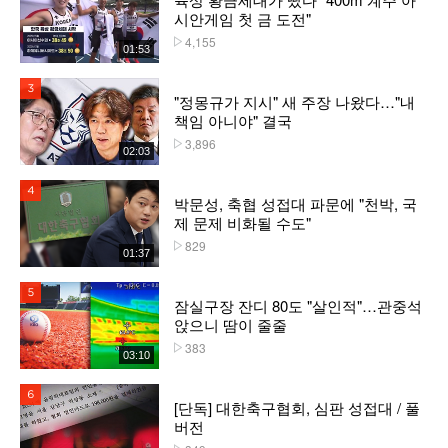
시안게임 첫 금 도전"
4,155
플레이수
01:53
3위
"정몽규가 지시" 새 주장 나왔다…"내
책임 아니야" 결국
3,896
플레이수
02:03
4위
박문성, 축협 성접대 파문에 "천박, 국
제 문제 비화될 수도"
829
플레이수
01:37
5위
잠실구장 잔디 80도 "살인적"…관중석
앉으니 땀이 줄줄
383
플레이수
03:10
6위
[단독] 대한축구협회, 심판 성접대 / 풀
버전
플레이수