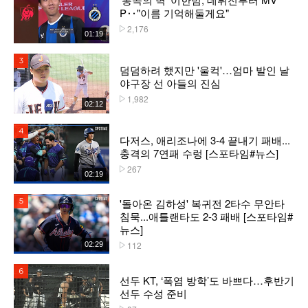
P‥"이름 기억해둘게요"
2,176
플레이수
01:19
3위
덤덤하려 했지만 '울컥'…엄마 발인 날
야구장 선 아들의 진심
1,982
플레이수
02:12
4위
다저스, 애리조나에 3-4 끝내기 패배...
충격의 7연패 수렁 [스포타임#뉴스]
267
플레이수
02:19
'돌아온 김하성' 복귀전 2타수 무안타
5위
침묵...애틀랜타도 2-3 패배 [스포타임#
뉴스]
112
02:29
플레이수
6위
선두 KT, ‘폭염 방학’도 바쁘다…후반기
선두 수성 준비
플레이수