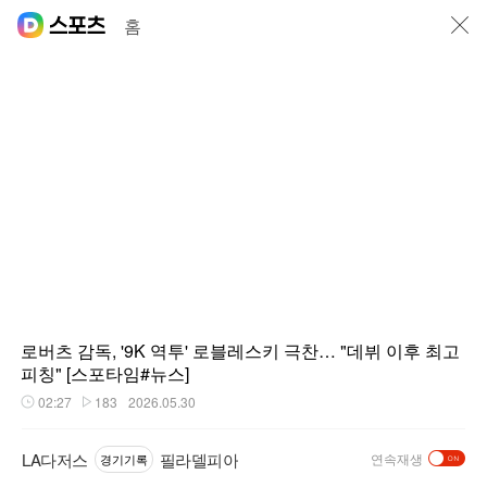
닫기
홈
로버츠 감독, '9K 역투' 로블레스키 극찬… "데뷔 이후 최고
피칭" [스포타임#뉴스]
02:27
183
2026.05.30
재생시간
플레이수
LA다저스
필라델피아
연속재생
경기기록