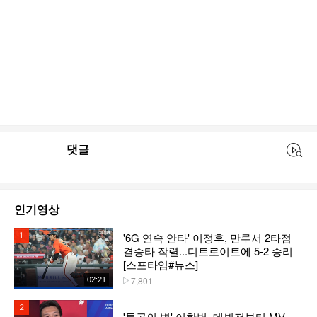
댓글
동영상 검색
인기영상
'6G 연속 안타' 이정후, 만루서 2타점
1위
결승타 작렬...디트로이트에 5-2 승리
[스포타임#뉴스]
7,801
02:21
플레이수
2위
'통곡의 벽' 이한범, 데뷔전부터 MV