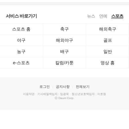
서비스 바로가기
뉴스
연예
스포츠
스포츠 홈
축구
해외축구
야구
해외야구
골프
농구
배구
일반
e-스포츠
칼럼/카툰
영상 홈
로그인
공지사항
전체보기
이용약관
·
기사배열책임자 : 임광욱
·
청소년보호책임자 : 이호원
ⓒ Daum Corp.