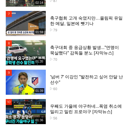
87
02:14
7위
축구협회 고개 숙였지만…올림픽 유일
한 메달, 일본에 뺏기나
79
플레이수
01:59
8위
축구대회 중 응급상황 발생..."연맹이
묵살했다" 감독들 분노 [자막뉴스]
70
플레이수
01:35
9위
'넘버 7' 이강인 "발전하고 싶어 안달 난
선수"
60
플레이수
01:39
10위
우째도 가을에 야구하네...폭염 취소에
밀리고 밀린 프로야구 [자막뉴스]
56
플레이수
01:36