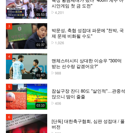
시안게임 첫 금 도전"
4,201
플레이수
01:53
3위
박문성, 축협 성접대 파문에 "천박, 국
제 문제 비화될 수도"
1,026
플레이수
01:37
4위
맨체스터시티 상대한 이승우 "300억
받는 선수랑 같겠어요?"
988
플레이수
01:43
5위
잠실구장 잔디 80도 "살인적"…관중석
앉으니 땀이 줄줄
406
플레이수
03:10
6위
[단독] 대한축구협회, 심판 성접대 / 풀
버전
플레이수