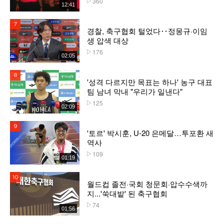
360
12:41
7위
경찰, 축구협회 털었다‥정몽규·이임
생 압색 대상
176
플레이수
02:05
8위
'성격 다르지만 목표는 하나' 농구 대표
팀 남녀 막내 "우리가 일낸다"
125
플레이수
02:09
9위
'토르' 박시훈, U-20 은메달…투포환 새
역사
109
플레이수
01:19
10위
월드컵 졸전·국회 청문회·압수수색까
지...'쑥대밭' 된 축구협회
74
플레이수
01:56