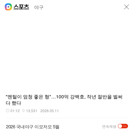
닫기
야구
"멘털이 엄청 좋은 형"…100억 강백호, 작년 절반을 벌써
다 했다
01:12
13,531
2026.05.11
재생시간
플레이수
2026 국내야구 이모저모 5월
연속재생