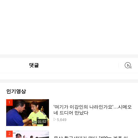
댓글
동영상 검색
인기영상
1위
'여기가 이강인의 나라인가요'…시메오
네 드디어 만났다
5,649
플레이수
01:52
2위
육상 황금세대가 떴다 "400m 계주 아