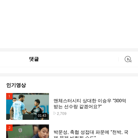
댓글
동영상 검색
인기영상
1위
맨체스터시티 상대한 이승우 "300억
받는 선수랑 같겠어요?"
2,709
플레이수
01:43
2위
박문성, 축협 성접대 파문에 "천박, 국
제 문제 비화될 수도"