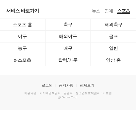
서비스 바로가기
뉴스
연예
스포츠
스포츠 홈
축구
해외축구
야구
해외야구
골프
농구
배구
일반
e-스포츠
칼럼/카툰
영상 홈
로그인
공지사항
전체보기
이용약관
·
기사배열책임자 : 임광욱
·
청소년보호책임자 : 이호원
ⓒ Daum Corp.