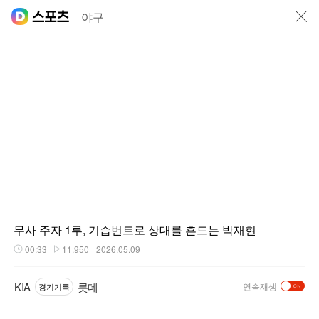
닫기
야구
무사 주자 1루, 기습번트로 상대를 흔드는 박재현
00:33
11,950
2026.05.09
재생시간
플레이수
KIA
롯데
연속재생
경기기록