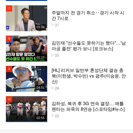
7위
주말까지 전 경기 취소‥경기 시작 시
간 7시로
37
플레이수
01:34
8위
김민재 "선수들도 못하기는 했다"…'남
아공 졸전' 평가 보니 [포크뉴스]
33
플레이수
01:17
[HL] 리커브 일반부 혼성단체 결승 충
9위
북(이한샘, 박수빈) vs 광주(이승윤, 안
산)
28
04:51
플레이수
10위
김하성, 복귀 후 3G 연속 결장… 애틀
랜타는 파죽의 8연승 [스포타임#뉴스]
22
플레이수
02:55