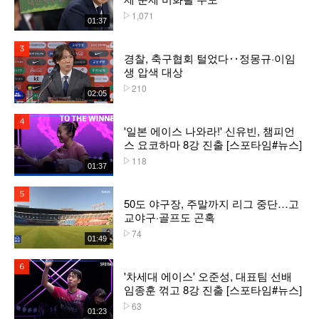
1,071
플레이수
01:37
3위
경찰, 축구협회 털었다‥정몽규·이임
생 압색 대상
210
플레이수
02:05
4위
'일본 에이스 나와라!' 신유빈, 챔피언
스 요코하마 8강 진출 [스포타임#뉴스]
118
플레이수
01:37
5위
50도 야구장, 주말까지 리그 중단…고
교야구·골프도 곤혹
74
플레이수
01:49
6위
'차세대 에이스' 오준성, 대표팀 선배
임종훈 꺾고 8강 진출 [스포타임#뉴스]
63
플레이수
01:23