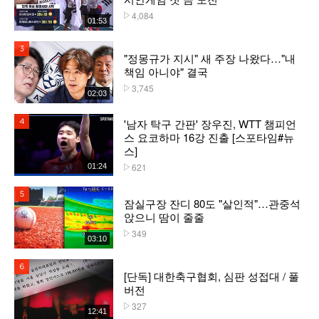
4,084
플레이수
01:53
3위
"정몽규가 지시" 새 주장 나왔다…"내
책임 아니야" 결국
3,745
플레이수
02:03
'남자 탁구 간판' 장우진, WTT 챔피언
4위
스 요코하마 16강 진출 [스포타임#뉴
스]
621
01:24
플레이수
5위
잠실구장 잔디 80도 "살인적"…관중석
앉으니 땀이 줄줄
349
플레이수
03:10
6위
[단독] 대한축구협회, 심판 성접대 / 풀
버전
327
플레이수
12:41