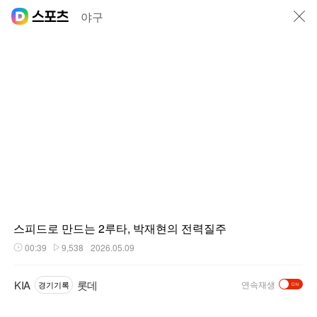
닫기
야구
스피드로 만드는 2루타, 박재현의 전력질주
00:39
9,538
2026.05.09
재생시간
플레이수
KIA
롯데
연속재생
경기기록