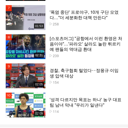
7위
'폭염 중단' 프로야구, 10개 구단 모였
다…"더 세분화한 대책 만든다"
258
플레이수
01:53
[스포츠머그] "공항에서 이런 환영은 처
8위
음이야"…'파라오' 살라도 놀란 튀르키
예 팬들의 역대급 환대
239
02:31
플레이수
9위
경찰, 축구협회 털었다‥정몽규·이임
생 압색 대상
154
플레이수
02:05
10위
'성격 다르지만 목표는 하나' 농구 대표
팀 남녀 막내 "우리가 일낸다"
114
플레이수
02:09