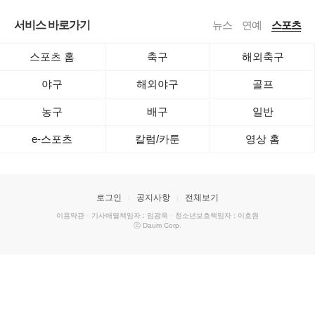
서비스 바로가기
뉴스
연예
스포츠
스포츠 홈
축구
해외축구
야구
해외야구
골프
농구
배구
일반
e-스포츠
칼럼/카툰
영상 홈
로그인
공지사항
전체보기
이용약관
·
기사배열책임자 : 임광욱
·
청소년보호책임자 : 이호원
ⓒ Daum Corp.