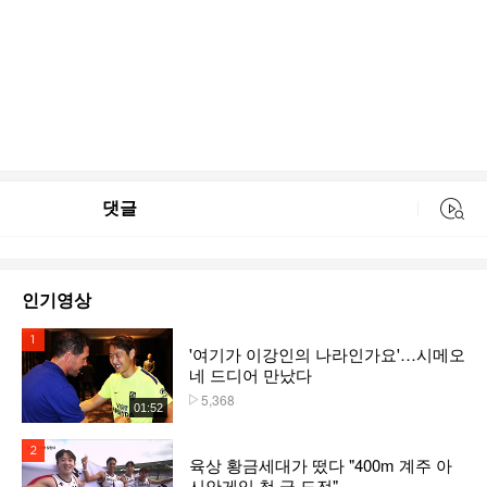
댓글
동영상 검색
인기영상
1위
'여기가 이강인의 나라인가요'…시메오
네 드디어 만났다
5,368
플레이수
01:52
2위
육상 황금세대가 떴다 "400m 계주 아
시안게임 첫 금 도전"