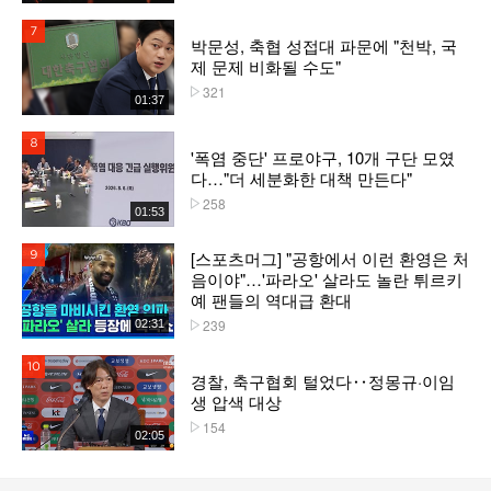
7위
박문성, 축협 성접대 파문에 "천박, 국
제 문제 비화될 수도"
321
플레이수
01:37
8위
'폭염 중단' 프로야구, 10개 구단 모였
다…"더 세분화한 대책 만든다"
258
플레이수
01:53
[스포츠머그] "공항에서 이런 환영은 처
9위
음이야"…'파라오' 살라도 놀란 튀르키
예 팬들의 역대급 환대
239
02:31
플레이수
10위
경찰, 축구협회 털었다‥정몽규·이임
생 압색 대상
154
플레이수
02:05