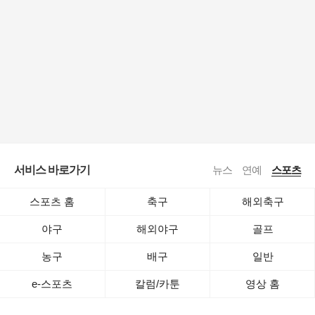
서비스 바로가기
뉴스
연예
스포츠
스포츠 홈
축구
해외축구
야구
해외야구
골프
농구
배구
일반
e-스포츠
칼럼/카툰
영상 홈