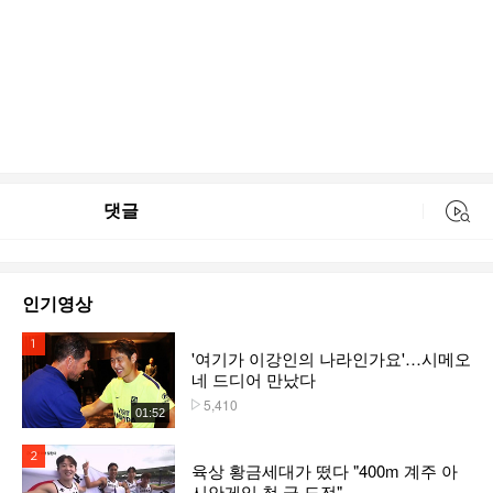
댓글
동영상 검색
인기영상
1위
'여기가 이강인의 나라인가요'…시메오
네 드디어 만났다
5,410
플레이수
01:52
2위
육상 황금세대가 떴다 "400m 계주 아
시안게임 첫 금 도전"