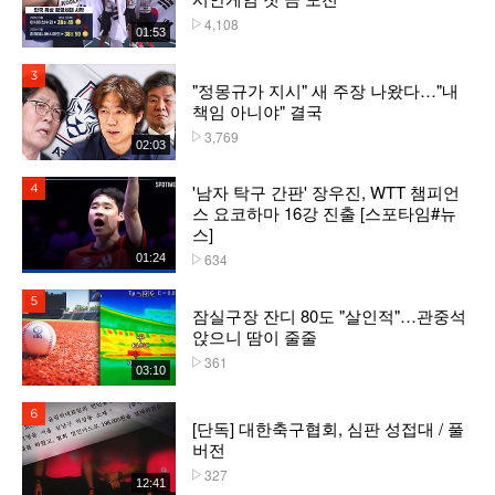
4,108
플레이수
01:53
3위
"정몽규가 지시" 새 주장 나왔다…"내
책임 아니야" 결국
3,769
플레이수
02:03
'남자 탁구 간판' 장우진, WTT 챔피언
4위
스 요코하마 16강 진출 [스포타임#뉴
스]
634
01:24
플레이수
5위
잠실구장 잔디 80도 "살인적"…관중석
앉으니 땀이 줄줄
361
플레이수
03:10
6위
[단독] 대한축구협회, 심판 성접대 / 풀
버전
327
플레이수
12:41