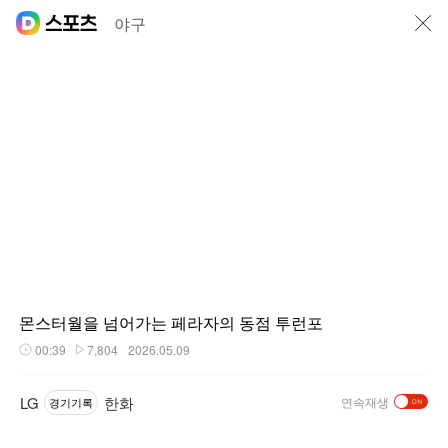
닫기
야구
몬스터월을 넘어가는 페라자의 동점 투런포
00:39
7,804
2026.05.09
재생시간
플레이수
LG
한화
연속재생
경기기록