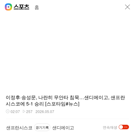
닫기
홈
이정후·송성문, 나란히 무안타 침묵…샌디에이고, 샌프란
시스코에 5-1 승리 [스포타임#뉴스]
02:07
257
2026.05.07
재생시간
플레이수
샌프란시스코
샌디에이고
연속재생
경기기록