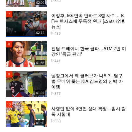
580
02:09
이정후, 5G 연속 안타로 3할 사수… S
7위
F는 텍사스에 무득점 완패 [스포타임#
뉴스]
489
02:12
플레이수
8위
전담 트레이너 한국 급파…ATM 7번 이
강인 '특급 관리'
441
플레이수
01:55
냉장고에서 왜 글러브가 나와?...달구
9위
벌 무더위 쫓는 KIA 김도영의 신박 아
이템
377
01:04
플레이수
10위
사령탑 없이 4연전 상대 확정…임시 감
독 시험대
330
플레이수
01:50