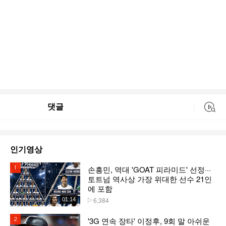
댓글
동영상 검색
인기영상
손흥민, 역대 'GOAT 피라미드' 선정···
1위
토트넘 역사상 가장 위대한 선수 21인
에 포함
6,384
01:14
플레이수
'3G 연속 장타' 이정후, 9회 말 아쉬운
2위