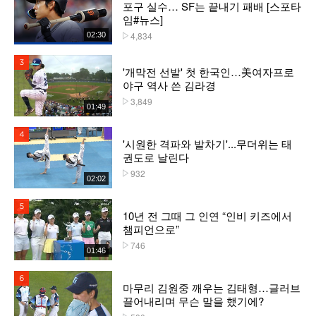
포구 실수… SF는 끝내기 패배 [스포타
임#뉴스]
4,834
02:30
플레이수
3위
'개막전 선발' 첫 한국인…美여자프로
야구 역사 쓴 김라경
3,849
플레이수
01:49
4위
'시원한 격파와 발차기'...무더위는 태
권도로 날린다
932
플레이수
02:02
5위
10년 전 그때 그 인연 “인비 키즈에서
챔피언으로”
746
플레이수
01:46
6위
마무리 김원중 깨우는 김태형…글러브
끌어내리며 무슨 말을 했기에?
플레이수