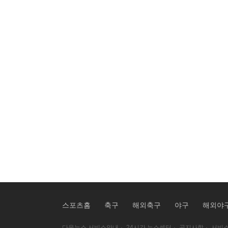
스포츠홈
축구
해외축구
야구
해외야
다음뉴스 서비스안내
·
24시간 뉴스센터
·
공지사항
·
서비스