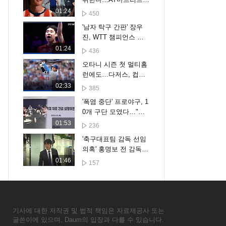
투어 명단 확정, 오늘
01:24
450
입국
'남자 탁구 간판' 장우
진, WTT 챔피언스 요
코하마 16강 진출 [스
01:24
436
포타임#뉴스]
오타니 시즌 첫 멀티홈
런에도…다저스, 컵스
에 6-7 패하며 6연패 수
02:33
385
렁 [스포타임#뉴스]
'폭염 중단' 프로야구, 1
0개 구단 모였다…"더
세분화한 대책 만든다"
01:53
236
'축구대표팀 감독 선임
의혹' 홍명보 전 감독
첫 소환조사
01:46
157
기사에 대한 저작권 및 법적 책임은 자료제공사 또는
글쓴이에 있으며, Daum의 입장과 다를 수 있습니다.