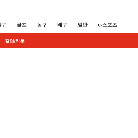
야구
골프
농구
배구
일반
e-스포츠
칼럼/카툰