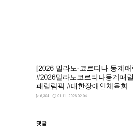
[2026 밀라노-코르티나 동계패
#2026밀라노코르티나동계패
패럴림픽 #대한장애인체육회
6,304
01:11
2026.02.04
댓글