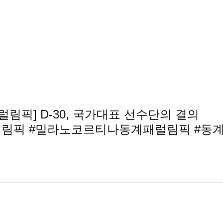
럴림픽] D-30, 국가대표 선수단의 결의
럴림픽 #밀라노코르티나동계패럴림픽 #동