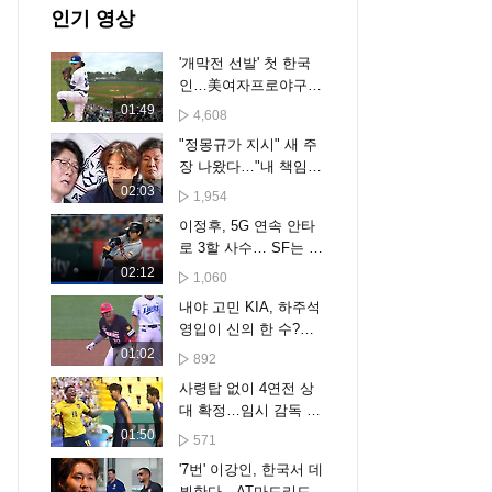
인기 영상
'개막전 선발' 첫 한국
인…美여자프로야구
역사 쓴 김라경
01:49
4,608
"정몽규가 지시" 새 주
장 나왔다…"내 책임
아니야" 결국
02:03
1,954
이정후, 5G 연속 안타
로 3할 사수… SF는 텍
사스에 무득점 완패 [스
02:12
1,060
포타임#뉴스]
내야 고민 KIA, 하주석
영입이 신의 한 수?…
박찬호 떠난 유격수 자
01:02
892
리 채울까
사령탑 없이 4연전 상
대 확정…임시 감독 시
험대
01:50
571
'7번' 이강인, 한국서 데
뷔한다…AT마드리드