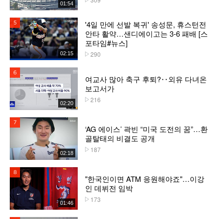
01:54
'4일 만에 선발 복귀' 송성문, 휴스턴전
5위
안타 활약…샌디에이고는 3-6 패배 [스
포타임#뉴스]
290
02:15
플레이수
6위
여교사 많아 축구 후퇴?‥외유 다녀온
보고서가
216
플레이수
02:20
7위
‘AG 에이스’ 곽빈 “미국 도전의 꿈”…환
골탈태의 비결도 공개
187
플레이수
02:18
8위
"한국인이면 ATM 응원해야죠"…이강
인 데뷔전 임박
173
플레이수
01:46