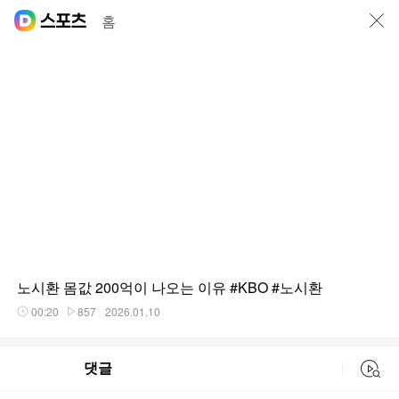
닫기
홈
노시환 몸값 200억이 나오는 이유 #KBO #노시환
00:20
857
2026.01.10
재생시간
플레이수
댓글
동영상 검색