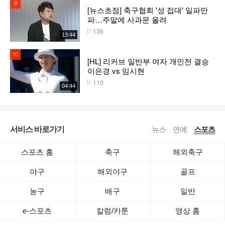
9위
[뉴스초점] 축구협회 '성 접대' 일파만
파…주말에 사과문 올려
136
플레이수
13:44
10위
[HL] 리커브 일반부 여자 개인전 결승
이은경 vs 임시현
110
플레이수
04:44
서비스 바로가기
뉴스
연예
스포츠
스포츠 홈
축구
해외축구
야구
해외야구
골프
농구
배구
일반
e-스포츠
칼럼/카툰
영상 홈