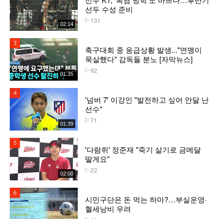
선두 수성 준비
131
플레이수
02:14
3위
축구대회 중 응급상황 발생..."연맹이
묵살했다" 감독들 분노 [자막뉴스]
92
플레이수
01:35
4위
'넘버 7' 이강인 "발전하고 싶어 안달 난
선수"
71
플레이수
01:39
5위
'다람쥐' 정준재 "죽기 살기로 금메달
딸게요"
22
플레이수
02:00
6위
시민구단은 돈 먹는 하마?…부실운영·
혈세낭비 우려
플레이수