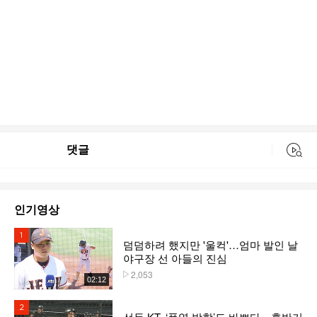
댓글
동영상 검색
인기영상
1위
덤덤하려 했지만 '울컥'…엄마 발인 날
야구장 선 아들의 진심
2,053
플레이수
02:12
2위
선두 KT, ‘폭염 방학’도 바쁘다…후반기