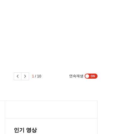
축
연속재생
1
/
10
인기 영상