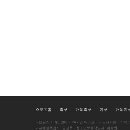
스포츠홈
축구
해외축구
야구
해외야
다음뉴스 서비스안내
·
24시간 뉴스센터
·
공지사항
·
서비스
기사배열책임자 : 임광욱
·
청소년보호책임자 : 이호원