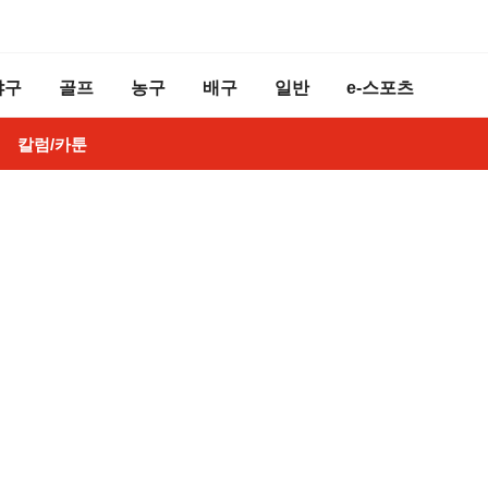
야구
골프
농구
배구
일반
e-스포츠
칼럼/카툰