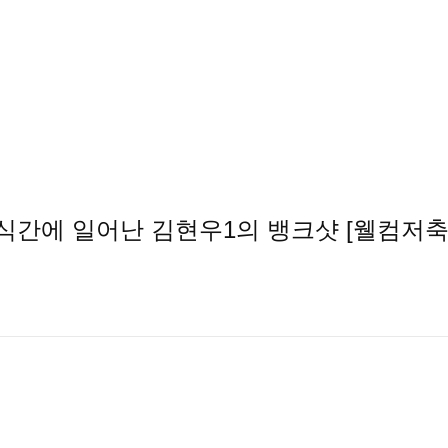
순식간에 일어난 김현우1의 뱅크샷 [웰컴저