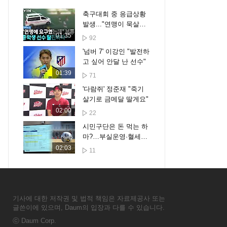
축구대회 중 응급상황
발생..."연맹이 묵살했
다" 감독들 분노 [자막
01:35
92
뉴스]
'넘버 7' 이강인 "발전하
고 싶어 안달 난 선수"
01:39
71
'다람쥐' 정준재 "죽기
살기로 금메달 딸게요"
02:00
22
시민구단은 돈 먹는 하
마?…부실운영·혈세낭
비 우려
02:03
11
기사에 대한 저작권 및 법적 책임은 자료제공사 또는
글쓴이에 있으며, Daum의 입장과 다를 수 있습니다.
ⓒ
Daum Corp.