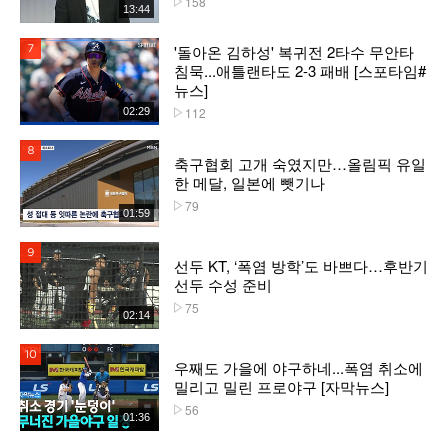
158
13:44
'돌아온 김하성' 복귀전 2타수 무안타
7위
침묵...애틀랜타도 2-3 패배 [스포타임#
뉴스]
112
02:29
플레이수
8위
축구협회 고개 숙였지만…올림픽 유일
한 메달, 일본에 뺏기나
79
플레이수
01:59
9위
선두 KT, ‘폭염 방학’도 바쁘다…후반기
선두 수성 준비
75
플레이수
02:14
10위
우째도 가을에 야구하네...폭염 취소에
밀리고 밀린 프로야구 [자막뉴스]
56
플레이수
01:36