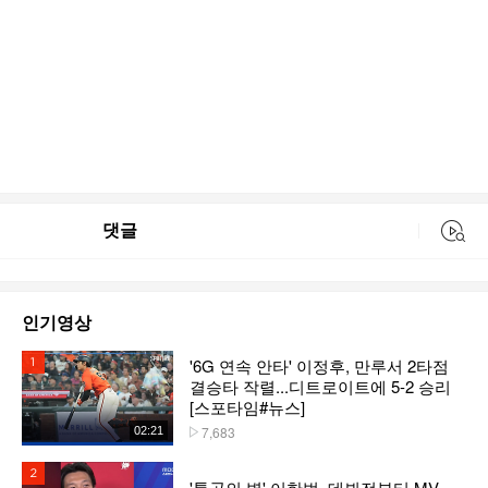
댓글
동영상 검색
인기영상
'6G 연속 안타' 이정후, 만루서 2타점
1위
결승타 작렬...디트로이트에 5-2 승리
[스포타임#뉴스]
7,683
02:21
플레이수
2위
'통곡의 벽' 이한범, 데뷔전부터 MV