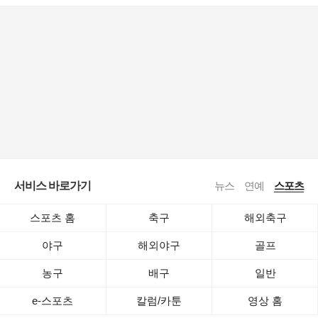
서비스 바로가기
뉴스
연예
스포츠
스포츠 홈
축구
해외축구
야구
해외야구
골프
농구
배구
일반
e-스포츠
칼럼/카툰
영상 홈
로그인
공지사항
전체보기
이용약관
·
기사배열책임자 : 임광욱
·
청소년보호책임자 : 이호원
ⓒ Daum Corp.