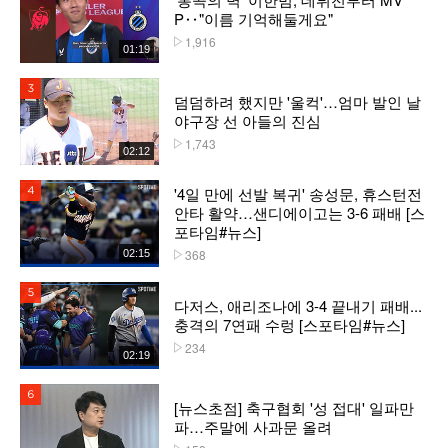
P‥"이름 기억해둘게요"
1,916
플레이수
01:19
3위
덤덤하려 했지만 '울컥'…엄마 발인 날
야구장 선 아들의 진심
1,743
플레이수
02:12
'4일 만에 선발 복귀' 송성문, 휴스턴전
4위
안타 활약…샌디에이고는 3-6 패배 [스
포타임#뉴스]
368
02:15
플레이수
5위
다저스, 애리조나에 3-4 끝내기 패배...
충격의 7연패 수렁 [스포타임#뉴스]
234
플레이수
02:19
6위
[뉴스초점] 축구협회 '성 접대' 일파만
파…주말에 사과문 올려
플레이수