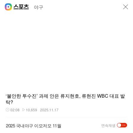
닫기
야구
‘불안한 투수진’ 과제 안은 류지현호, 류현진 WBC 대표 발
탁?
02:08
10,659
2025.11.17
재생시간
플레이수
2025 국내야구 이모저모 11월
연속재생