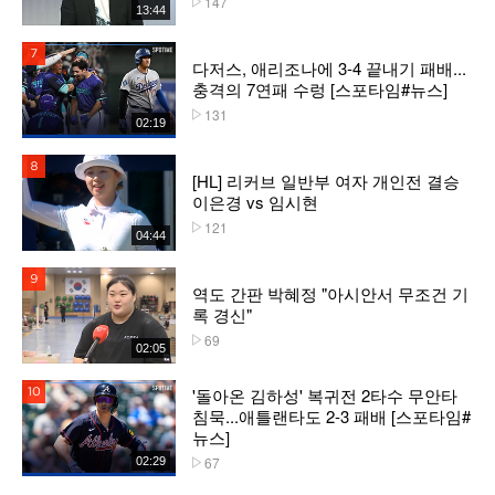
147
13:44
7위
다저스, 애리조나에 3-4 끝내기 패배...
충격의 7연패 수렁 [스포타임#뉴스]
131
플레이수
02:19
8위
[HL] 리커브 일반부 여자 개인전 결승
이은경 vs 임시현
121
플레이수
04:44
9위
역도 간판 박혜정 "아시안서 무조건 기
록 경신"
69
플레이수
02:05
'돌아온 김하성' 복귀전 2타수 무안타
10위
침묵...애틀랜타도 2-3 패배 [스포타임#
뉴스]
67
02:29
플레이수