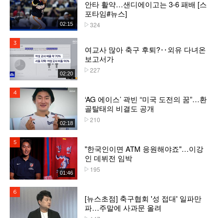
안타 활약…샌디에이고는 3-6 패배 [스
포타임#뉴스]
324
02:15
플레이수
3위
여교사 많아 축구 후퇴?‥외유 다녀온
보고서가
227
플레이수
02:20
4위
‘AG 에이스’ 곽빈 “미국 도전의 꿈”…환
골탈태의 비결도 공개
210
플레이수
02:18
5위
"한국인이면 ATM 응원해야죠"…이강
인 데뷔전 임박
195
플레이수
01:46
6위
[뉴스초점] 축구협회 '성 접대' 일파만
파…주말에 사과문 올려
플레이수