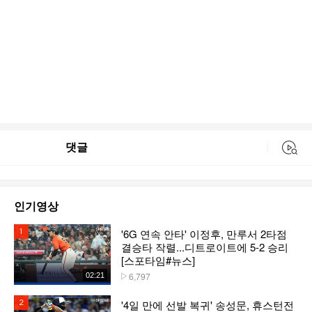
댓글
동영상 검색
인기영상
'6G 연속 안타' 이정후, 만루서 2타점
1위
결승타 작렬...디트로이트에 5-2 승리
[스포타임#뉴스]
6,797
02:21
플레이수
'4일 만에 선발 복귀' 송성문, 휴스턴전
2위