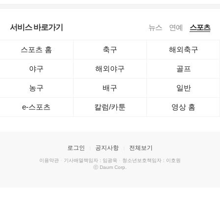
서비스 바로가기
뉴스
연예
스포츠
스포츠 홈
축구
해외축구
야구
해외야구
골프
농구
배구
일반
e-스포츠
칼럼/카툰
영상 홈
로그인
공지사항
전체보기
이용약관
·
기사배열책임자 : 임광욱
·
청소년보호책임자 : 이호원
ⓒ Daum Corp.