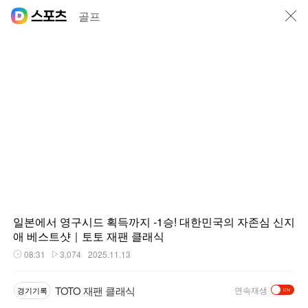
닫기
골프
일본에서 영구시드 획득까지 -1승! 대한민국의 자존심 신지
애 베스트샷｜토토 재팬 클래식
08:31
3,074
2025.11.13
재생시간
플레이수
TOTO 재팬 클래식
연속재생
경기기록