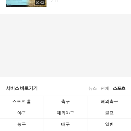
11
02:03
서비스 바로가기
뉴스
연예
스포츠
스포츠 홈
축구
해외축구
야구
해외야구
골프
농구
배구
일반