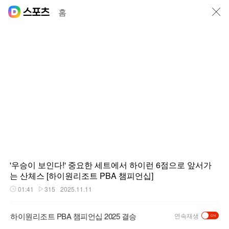
닫기
홈
'우승이 보인다!' 중요한 세트에서 하이런 6점으로 앞서가
는 산체스 [하이원리조트 PBA 챔피언십]
01:41
315
2025.11.11
재생시간
플레이수
하이원리조트 PBA 챔피언십 2025 결승
연속재생