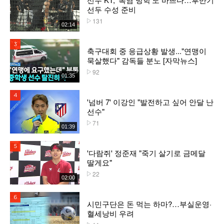
선두 수성 준비
131
플레이수
02:14
3위
축구대회 중 응급상황 발생..."연맹이
묵살했다" 감독들 분노 [자막뉴스]
92
플레이수
01:35
4위
'넘버 7' 이강인 "발전하고 싶어 안달 난
선수"
71
플레이수
01:39
5위
'다람쥐' 정준재 "죽기 살기로 금메달
딸게요"
22
플레이수
02:00
6위
시민구단은 돈 먹는 하마?…부실운영·
혈세낭비 우려
플레이수