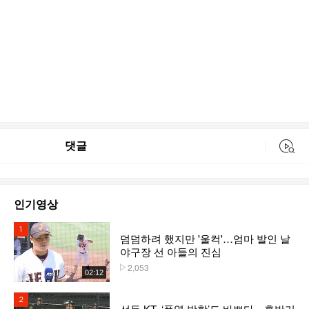
댓글
동영상 검색
인기영상
1위
덤덤하려 했지만 '울컥'…엄마 발인 날
야구장 선 아들의 진심
2,053
플레이수
02:12
2위
선두 KT, ‘폭염 방학’도 바쁘다…후반기