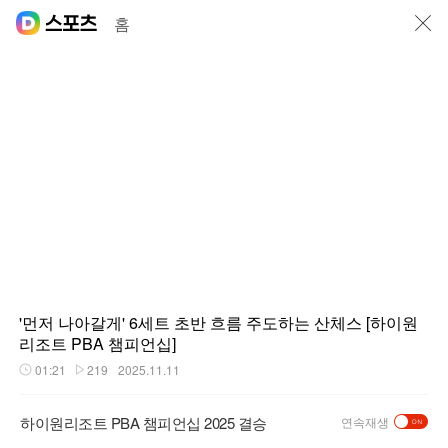
닫기
홈
'먼저 나아갈게' 6세트 초반 흐름 주도하는 산체스 [하이원
리조트 PBA 챔피언십]
01:21
219
2025.11.11
재생시간
플레이수
하이원리조트 PBA 챔피언십 2025 결승
연속재생