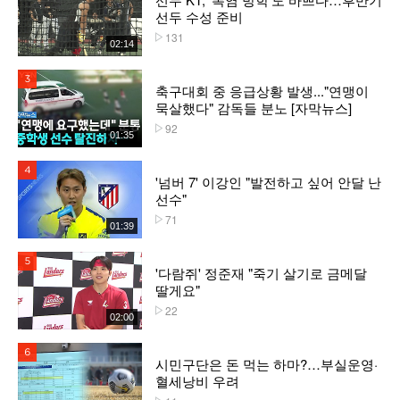
선두 수성 준비
131
플레이수
02:14
3위
축구대회 중 응급상황 발생..."연맹이
묵살했다" 감독들 분노 [자막뉴스]
92
플레이수
01:35
4위
'넘버 7' 이강인 "발전하고 싶어 안달 난
선수"
71
플레이수
01:39
5위
'다람쥐' 정준재 "죽기 살기로 금메달
딸게요"
22
플레이수
02:00
6위
시민구단은 돈 먹는 하마?…부실운영·
혈세낭비 우려
플레이수