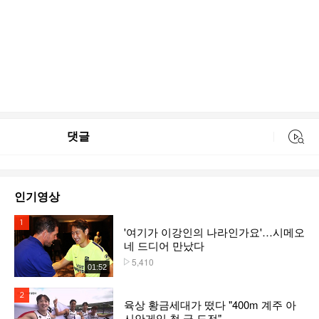
댓글
동영상 검색
인기영상
1위
'여기가 이강인의 나라인가요'…시메오
네 드디어 만났다
5,410
플레이수
01:52
2위
육상 황금세대가 떴다 "400m 계주 아
시안게임 첫 금 도전"