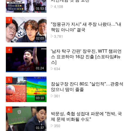
4,108
플레이수
01:53
3위
"정몽규가 지시" 새 주장 나왔다…"내
책임 아니야" 결국
3,781
플레이수
02:03
'남자 탁구 간판' 장우진, WTT 챔피언
4위
스 요코하마 16강 진출 [스포타임#뉴
스]
634
01:24
플레이수
5위
잠실구장 잔디 80도 "살인적"…관중석
앉으니 땀이 줄줄
361
플레이수
03:10
6위
박문성, 축협 성접대 파문에 "천박, 국
제 문제 비화될 수도"
350
플레이수
01:37