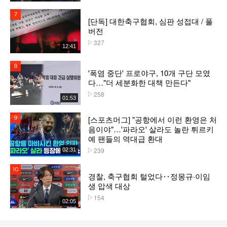
7위
[단독] 대한축구협회, 심판 성접대 / 풀
버전
327
플레이수
12:41
8위
'폭염 중단' 프로야구, 10개 구단 모였
다…"더 세분화한 대책 만든다"
258
플레이수
01:53
[스포츠머그] "공항에서 이런 환영은 처
9위
음이야"…'파라오' 살라도 놀란 튀르키
예 팬들의 역대급 환대
239
02:31
플레이수
10위
경찰, 축구협회 털었다‥정몽규·이임
생 압색 대상
154
플레이수
02:05