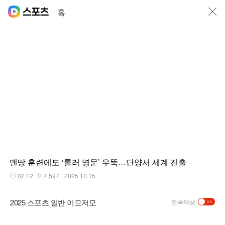
닫기
홈
맨땅 훈련에도 ‘롤러 명문’ 우뚝…단양서 세계 진출
02:12
4,597
2025.10.15
재생시간
플레이수
2025 스포츠 일반 이모저모
연속재생