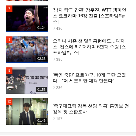
'남자 탁구 간판' 장우진, WTT 챔피언
7위
스 요코하마 16강 진출 [스포타임#뉴
스]
436
01:24
플레이수
오타니 시즌 첫 멀티홈런에도…다저
8위
스, 컵스에 6-7 패하며 6연패 수렁 [스
포타임#뉴스]
385
02:33
플레이수
9위
'폭염 중단' 프로야구, 10개 구단 모였
다…"더 세분화한 대책 만든다"
236
플레이수
01:53
10위
'축구대표팀 감독 선임 의혹' 홍명보 전
감독 첫 소환조사
157
플레이수
01:46