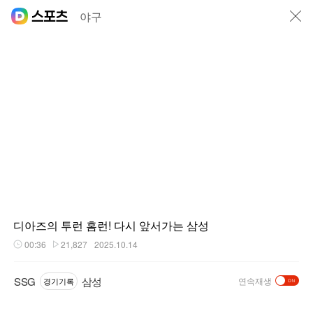
닫기
야구
디아즈의 투런 홈런! 다시 앞서가는 삼성
00:36
21,827
2025.10.14
재생시간
플레이수
SSG
삼성
연속재생
경기기록