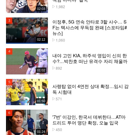
1,982
플레이수
02:03
이정후, 5G 연속 안타로 3할 사수… S
3위
F는 텍사스에 무득점 완패 [스포타임#
뉴스]
1,060
02:12
플레이수
4위
내야 고민 KIA, 하주석 영입이 신의 한
수?…박찬호 떠난 유격수 자리 채울까
892
플레이수
01:02
5위
사령탑 없이 4연전 상대 확정…임시 감
독 시험대
571
플레이수
01:50
6위
'7번' 이강인, 한국서 데뷔한다…AT마
드리드 투어 명단 확정, 오늘 입국
450
플레이수
01:24