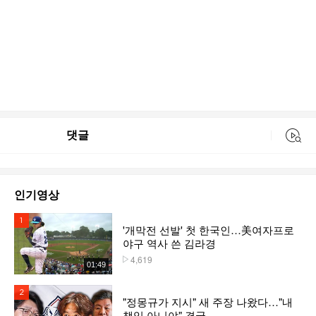
댓글
동영상 검색
인기영상
1위
'개막전 선발' 첫 한국인…美여자프로
야구 역사 쓴 김라경
4,619
플레이수
01:49
2위
"정몽규가 지시" 새 주장 나왔다…"내
책임 아니야" 결국