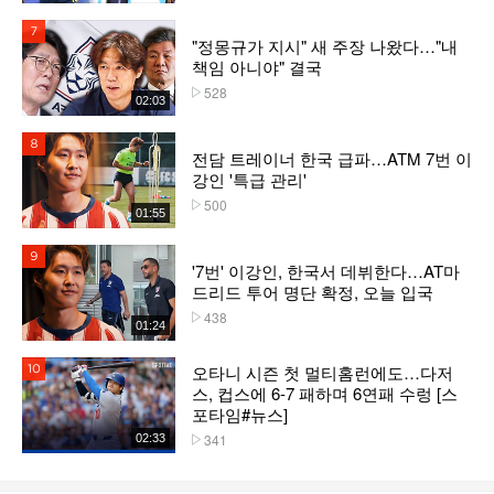
7위
"정몽규가 지시" 새 주장 나왔다…"내
책임 아니야" 결국
528
플레이수
02:03
8위
전담 트레이너 한국 급파…ATM 7번 이
강인 '특급 관리'
500
플레이수
01:55
9위
'7번' 이강인, 한국서 데뷔한다…AT마
드리드 투어 명단 확정, 오늘 입국
438
플레이수
01:24
오타니 시즌 첫 멀티홈런에도…다저
10위
스, 컵스에 6-7 패하며 6연패 수렁 [스
포타임#뉴스]
341
02:33
플레이수