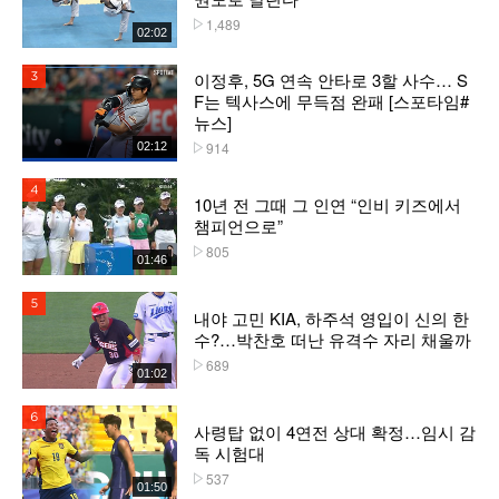
1,489
플레이수
02:02
이정후, 5G 연속 안타로 3할 사수… S
3위
F는 텍사스에 무득점 완패 [스포타임#
뉴스]
914
02:12
플레이수
4위
10년 전 그때 그 인연 “인비 키즈에서
챔피언으로”
805
플레이수
01:46
5위
내야 고민 KIA, 하주석 영입이 신의 한
수?…박찬호 떠난 유격수 자리 채울까
689
플레이수
01:02
6위
사령탑 없이 4연전 상대 확정…임시 감
독 시험대
537
플레이수
01:50