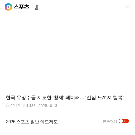
닫기
홈
한국 유망주들 지도한 '황제' 페더러…"진심 느껴져 행복"
02:12
4,438
2025.10.13
재생시간
플레이수
2025 스포츠 일반 이모저모
연속재생