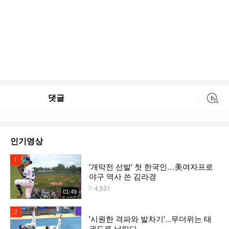
댓글
동영상 검색
인기영상
1위
'개막전 선발' 첫 한국인…美여자프로
야구 역사 쓴 김라경
4,531
플레이수
01:49
2위
'시원한 격파와 발차기'...무더위는 태
권도로 날린다