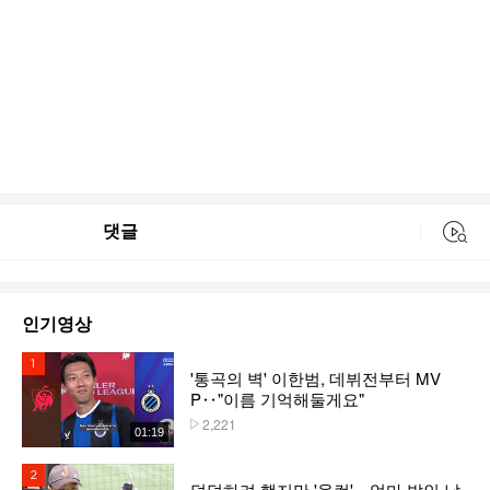
댓글
동영상 검색
인기영상
1위
'통곡의 벽' 이한범, 데뷔전부터 MV
P‥"이름 기억해둘게요"
2,221
플레이수
01:19
2위
덤덤하려 했지만 '울컥'…엄마 발인 날