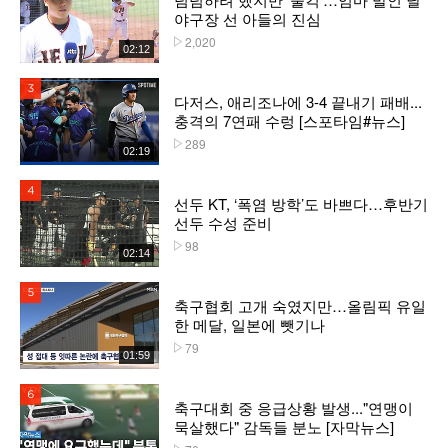
야구장 선 아들의 진심
2,020
플레이수
02:12
3위
다저스, 애리조나에 3-4 끝내기 패배...
충격의 7연패 수렁 [스포타임#뉴스]
289
플레이수
02:19
4위
선두 KT, ‘폭염 방학’도 바쁘다…후반기
선두 수성 준비
98
플레이수
02:14
5위
축구협회 고개 숙였지만…올림픽 유일
한 메달, 일본에 뺏기나
79
플레이수
01:59
6위
축구대회 중 응급상황 발생..."연맹이
묵살했다" 감독들 분노 [자막뉴스]
플레이수