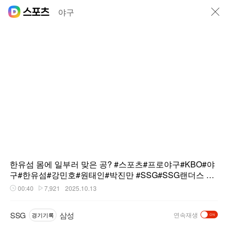
닫기
야구
한유섬 몸에 일부러 맞은 공? #스포츠#프로야구#KBO#야
구#한유섬#강민호#원태인#박진만 #SSG#SSG랜더스 #
삼성#삼성라이온즈
00:40
7,921
2025.10.13
재생시간
플레이수
SSG
삼성
연속재생
경기기록