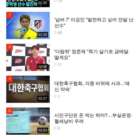
70
01:35
7위
'넘버 7' 이강인 "발전하고 싶어 안달 난
선수"
60
플레이수
01:39
8위
'다람쥐' 정준재 "죽기 살기로 금메달
딸게요"
11
플레이수
02:00
9위
대한축구협회, 각종 비위에 사과...'쇄
신 약속'
1
플레이수
02:27
10위
시민구단은 돈 먹는 하마?…부실운영·
혈세낭비 우려
0
플레이수
02:03