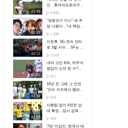
인…美여자프로야구
역사 쓴 김라경
01:49
4,586
"정몽규가 지시" 새 주
장 나왔다…"내 책임
아니야" 결국
02:03
1,388
이정후, 5G 연속 안타
로 3할 사수… SF는 텍
사스에 무득점 완패 [스
02:12
1,014
포타임#뉴스]
내야 고민 KIA, 하주석
영입이 신의 한 수?…
박찬호 떠난 유격수 자
01:02
817
리 채울까
10년 전 그때 그 인연
“인비 키즈에서 챔피언
으로”
01:46
816
사령탑 없이 4연전 상
대 확정…임시 감독 시
험대
01:50
560
'7번' 이강인, 한국서 데