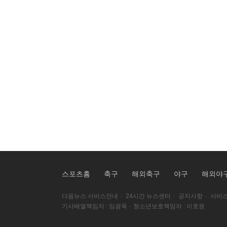
스포츠홈
축구
해외축구
야구
해외야
다음뉴스 서비스안내
·
24시간 뉴스센터
·
공지사항
·
서비스
기사배열책임자 : 임광욱
·
청소년보호책임자 : 이호원