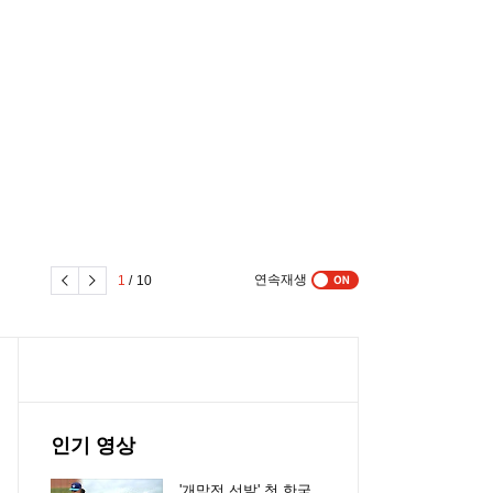
연속재생
1
/
10
인기 영상
'개막전 선발' 첫 한국