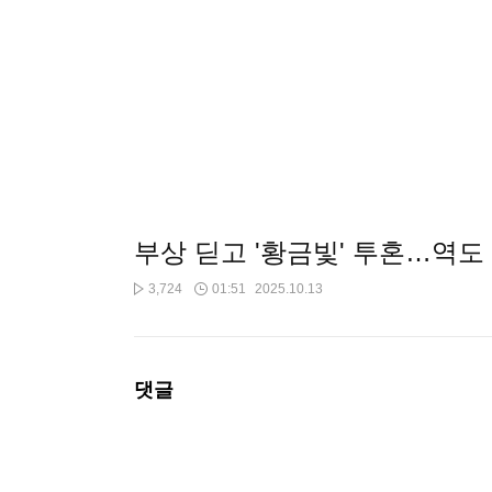
부상 딛고 '황금빛' 투혼…역도
3,724
01:51
2025.10.13
댓글