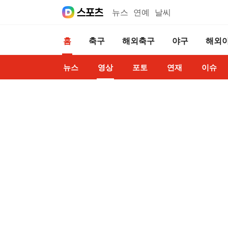
뉴스
연예
날씨
홈
축구
해외축구
야구
해외
뉴스
영상
포토
연재
이슈