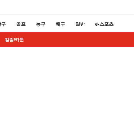
야구
골프
농구
배구
일반
e-스포츠
칼럼/카툰