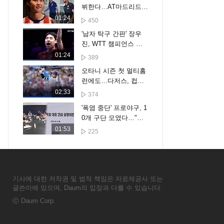
뷔한다…AT마드리드
투어 명단 확정, 오늘
01:24
450
입국
'남자 탁구 간판' 장우
진, WTT 챔피언스 요
코하마 16강 진출 [스
01:24
389
포타임#뉴스]
오타니 시즌 첫 멀티홈
런에도…다저스, 컵스
에 6-7 패하며 6연패 수
02:33
374
렁 [스포타임#뉴스]
'폭염 중단' 프로야구, 1
0개 구단 모였다…"더
세분화한 대책 만든다"
01:53
225
기사에 대한 저작권 및 법적 책임은 자료제공사 또는
글쓴이에 있으며, Daum의 입장과 다를 수 있습니다.
ⓒ
Daum Corp.