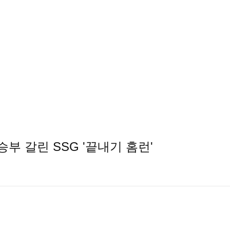
부 갈린 SSG '끝내기 홈런'