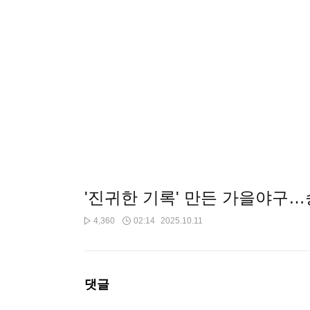
'진귀한 기록' 만든 가을야구…승
4,360
02:14
2025.10.11
댓글