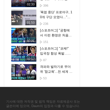
에 6-7 패하며 6연패 수
02:33
396
렁 [스포타임#뉴스]
'폭염 중단' 프로야구, 1
0개 구단 모였다…"더
세분화한 대책 만든다"
01:53
236
[스포츠머그] "공항에
서 이런 환영은 처음이
야"…'파라오' 살라도
02:31
151
놀란 튀르키예 팬들의
[스포츠머그] "코케!"
역대급 환대
입국장 함성 폭발…시
메오네 감독은 '사인 전
02:17
87
방 압박', 이강인은?
격파와 발차기로 무더
위 '참교육'...전 세계 하
나 된 태권도 축제 [자
01:49
53
막뉴스]
기사에 대한 저작권 및 법적 책임은 자료제공사 또는
글쓴이에 있으며, Daum의 입장과 다를 수 있습니다.