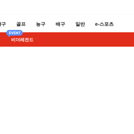
야구
골프
농구
배구
일반
e-스포츠
비더레전드