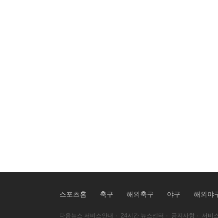
스포츠홈
축구
해외축구
야구
해외야
다음뉴스 서비스안내
·
24시간 뉴스센터
·
공지사항
·
서비스