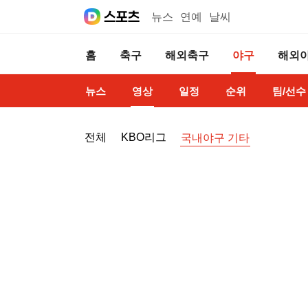
뉴스
연예
날씨
홈
축구
해외축구
야구
해외
뉴스
영상
일정
순위
팀/선수
전체
KBO리그
국내야구 기타